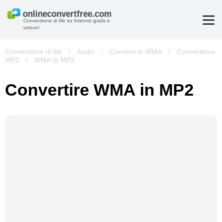
Conversione di file su Internet gratis e
veloce!
Convertitore di file
/
Audio
/
Converti in WMA
/
Convertitore
MP2
/
WMA to MP2
Convertire WMA in MP2