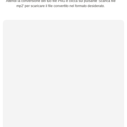
Attendi la conversione del tuo file PNG e clicca sul pulsante 'Scarica file
mp2' per scaricare il file convertito nel formato desiderato.