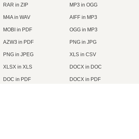
RAR in ZIP
MP3 in OGG
M4A in WAV
AIFF in MP3
MOBI in PDF
OGG in MP3
AZW3 in PDF
PNG in JPG
PNG in JPEG
XLS in CSV
XLSX in XLS
DOCX in DOC
DOC in PDF
DOCX in PDF
PDF in JPG
PDF in PNG
×
TIFF in PDF
PNG in ICO
2026
© onlineconvertfree.com