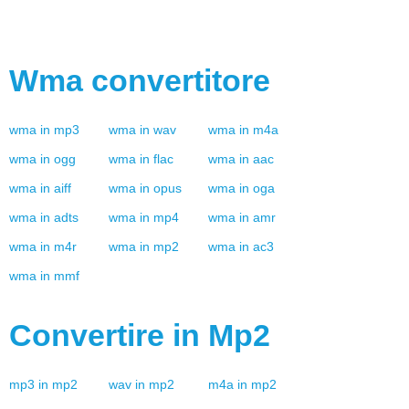
Wma
convertitore
wma
in
mp3
wma
in
wav
wma
in
m4a
wma
in
ogg
wma
in
flac
wma
in
aac
wma
in
aiff
wma
in
opus
wma
in
oga
wma
in
adts
wma
in
mp4
wma
in
amr
wma
in
m4r
wma
in
mp2
wma
in
ac3
wma
in
mmf
Convertire in
Mp2
mp3
in
mp2
wav
in
mp2
m4a
in
mp2