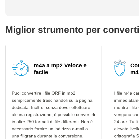
Miglior strumento per convert
m4a a mp2 Veloce e
Con
facile
m4
Puoi convertire i file ORF in mp2
I file m4a ca
semplicemente trascinandoli sulla pagina
immediatame
dedicata. Inoltre, senza dover effettuare
mentre i file
alcuna registrazione, è possibile convertirli
vengono can
in oltre 250 formati di file differenti. Non è
24 ore. Tutti 
necessario fornire un indirizzo e-mail o
elevato livel
una filigrana durante la conversione.
crittografia 