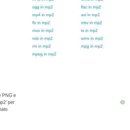
ogg
in
mp2
flac
in
mp2
mp4
in
mp2
avi
in
mp2
flv
in
mp2
mkv
in
mp2
mov
in
mp2
ts
in
mp2
vob
in
mp2
wmv
in
mp2
rm
in
mp2
mpg
in
mp2
mpeg
in
mp2
le PNG e
mp2' per
mato