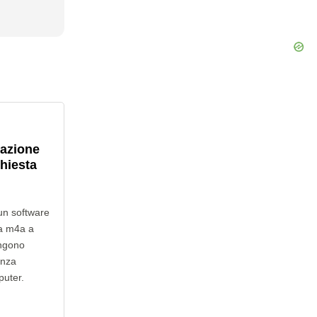
lazione
chiesta
un software
da m4a a
engono
enza
puter.