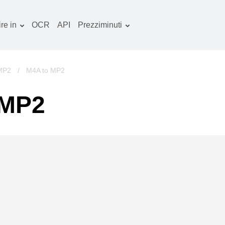
re in
OCR
API
Prezziminuti
Piano tariffario
ocumenti convertitore
Pacchetto OCR
mmagine convertitore
 MP2
/
M4A to MP2
dio convertitore
 MP2
bri convertitore
chivi convertitore
deo convertitore
ito web-screenshot