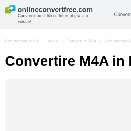
Converti
Conversione di file su Internet gratis e
veloce!
D
I
Convertitore di file
/
Audio
/
Converti in M4A
/
Convertitore
Au
Convertire M4A in
Li
Ar
Vi
s