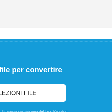
file per convertire
LEZIONI FILE
B di dimensione massima del file o
Registrati