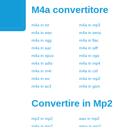
M4a
convertitore
m4a
in
txt
m4a
in
mp3
m4a
in
wav
m4a
in
wma
m4a
in
ogg
m4a
in
flac
m4a
in
aac
m4a
in
aiff
m4a
in
opus
m4a
in
oga
m4a
in
adts
m4a
in
mp4
m4a
in
m4r
m4a
in
caf
m4a
in
wv
m4a
in
mp2
m4a
in
ac3
m4a
in
gsm
Convertire in
Mp2
mp3
in
mp2
wav
in
mp2
m4a
in
mp2
wma
in
mp2