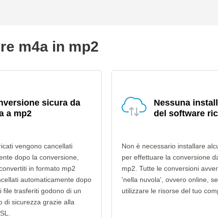
ire m4a in mp2
versione sicura da
Nessuna instal
a a mp2
del software ri
ricati vengono cancellati
Non è necessario installare alc
nte dopo la conversione,
per effettuare la conversione 
 convertiti in formato mp2
mp2. Tutte le conversioni avv
cellati automaticamente dopo
'nella nuvola', ovvero online, s
i file trasferiti godono di un
utilizzare le risorse del tuo com
lo di sicurezza grazie alla
SSL.