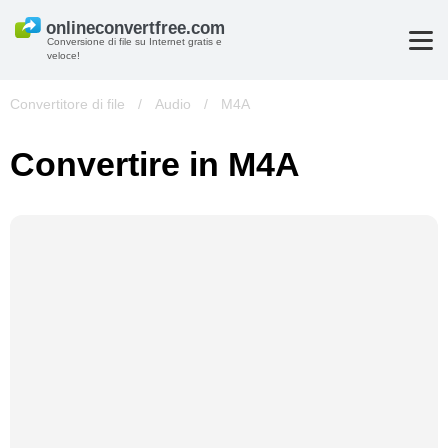
Conversione di file su Internet gratis e
veloce!
Convertitore di file
/
Audio
/
M4A
Convertire in M4A