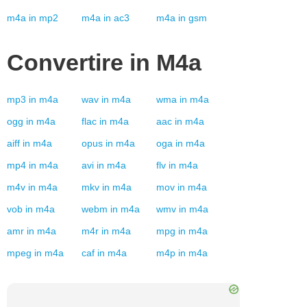
m4a
in
mp2
m4a
in
ac3
m4a
in
gsm
Convertire in
M4a
mp3
in
m4a
wav
in
m4a
wma
in
m4a
ogg
in
m4a
flac
in
m4a
aac
in
m4a
aiff
in
m4a
opus
in
m4a
oga
in
m4a
mp4
in
m4a
avi
in
m4a
flv
in
m4a
m4v
in
m4a
mkv
in
m4a
mov
in
m4a
vob
in
m4a
webm
in
m4a
wmv
in
m4a
amr
in
m4a
m4r
in
m4a
mpg
in
m4a
mpeg
in
m4a
caf
in
m4a
m4p
in
m4a