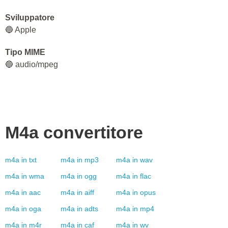
Sviluppatore
🔵 Apple
Tipo MIME
🔵 audio/mpeg
M4a
convertitore
m4a
in
txt
m4a
in
mp3
m4a
in
wav
m4a
in
wma
m4a
in
ogg
m4a
in
flac
m4a
in
aac
m4a
in
aiff
m4a
in
opus
m4a
in
oga
m4a
in
adts
m4a
in
mp4
m4a
in
m4r
m4a
in
caf
m4a
in
wv