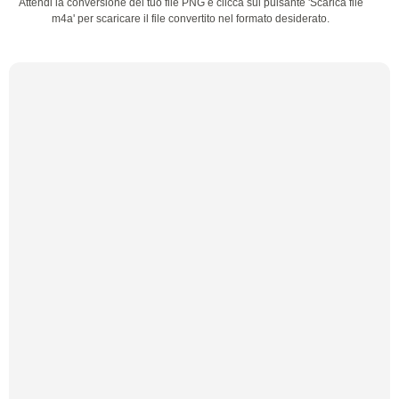
Attendi la conversione del tuo file PNG e clicca sul pulsante 'Scarica file
m4a' per scaricare il file convertito nel formato desiderato.