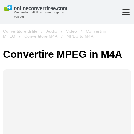
Conversione di file su Internet gratis e
veloce!
Convertitore di file
/
Audio
/
Video
/
Converti in
MPEG
/
Convertitore M4A
/
MPEG to M4A
Convertire MPEG in M4A