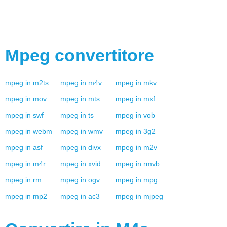
Mpeg
convertitore
mpeg
in
m2ts
mpeg
in
m4v
mpeg
in
mkv
mpeg
in
mov
mpeg
in
mts
mpeg
in
mxf
mpeg
in
swf
mpeg
in
ts
mpeg
in
vob
mpeg
in
webm
mpeg
in
wmv
mpeg
in
3g2
mpeg
in
asf
mpeg
in
divx
mpeg
in
m2v
mpeg
in
m4r
mpeg
in
xvid
mpeg
in
rmvb
mpeg
in
rm
mpeg
in
ogv
mpeg
in
mpg
mpeg
in
mp2
mpeg
in
ac3
mpeg
in
mjpeg