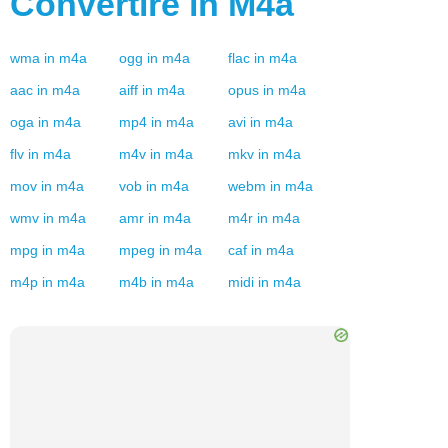
Convertire in
M4a
wma
in
m4a
ogg
in
m4a
flac
in
m4a
aac
in
m4a
aiff
in
m4a
opus
in
m4a
oga
in
m4a
mp4
in
m4a
avi
in
m4a
flv
in
m4a
m4v
in
m4a
mkv
in
m4a
mov
in
m4a
vob
in
m4a
webm
in
m4a
wmv
in
m4a
amr
in
m4a
m4r
in
m4a
mpg
in
m4a
mpeg
in
m4a
caf
in
m4a
m4p
in
m4a
m4b
in
m4a
midi
in
m4a