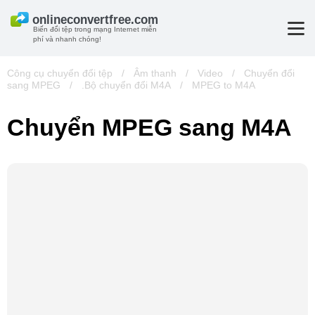
Biến đổi tệp trong mạng Internet miễn
phí và nhanh chóng!
Công cụ chuyển đổi tệp
/
Âm thanh
/
Video
/
Chuyển đổi
sang MPEG
/
.Bộ chuyển đổi M4A
/
MPEG to M4A
Chuyển MPEG sang M4A