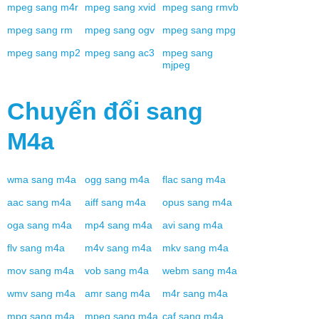
mpeg
sang
m4r
mpeg
sang
xvid
mpeg
sang
rmvb
mpeg
sang
rm
mpeg
sang
ogv
mpeg
sang
mpg
mpeg
sang
mp2
mpeg
sang
ac3
mpeg
sang
mjpeg
Chuyển đổi sang
M4a
wma
sang
m4a
ogg
sang
m4a
flac
sang
m4a
aac
sang
m4a
aiff
sang
m4a
opus
sang
m4a
oga
sang
m4a
mp4
sang
m4a
avi
sang
m4a
flv
sang
m4a
m4v
sang
m4a
mkv
sang
m4a
mov
sang
m4a
vob
sang
m4a
webm
sang
m4a
wmv
sang
m4a
amr
sang
m4a
m4r
sang
m4a
mpg
sang
m4a
mpeg
sang
m4a
caf
sang
m4a