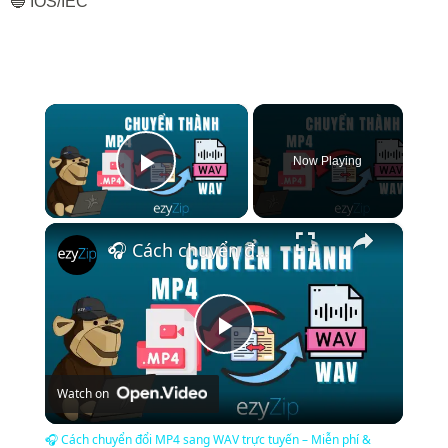
🔵 IOS/IEC
×
Now Playing
Play Video
×
🎧 Cách chuyển đổi MP4 sang WAV trực tuyến – Miễn phí & Không cần ứng dụng
Play
Watch on
Video
🎧 Cách chuyển đổi MP4 sang WAV trực tuyến – Miễn phí &