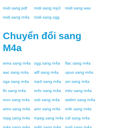
midi
sang
pdf
midi
sang
mp3
midi
sang
wav
midi
sang
m4a
midi
sang
ogg
Chuyển đổi sang
M4a
wma
sang
m4a
ogg
sang
m4a
flac
sang
m4a
aac
sang
m4a
aiff
sang
m4a
opus
sang
m4a
oga
sang
m4a
mp4
sang
m4a
avi
sang
m4a
flv
sang
m4a
m4v
sang
m4a
mkv
sang
m4a
mov
sang
m4a
vob
sang
m4a
webm
sang
m4a
wmv
sang
m4a
amr
sang
m4a
m4r
sang
m4a
mpg
sang
m4a
mpeg
sang
m4a
caf
sang
m4a
m4p
sang
m4a
m4b
sang
m4a
midi
sang
m4a