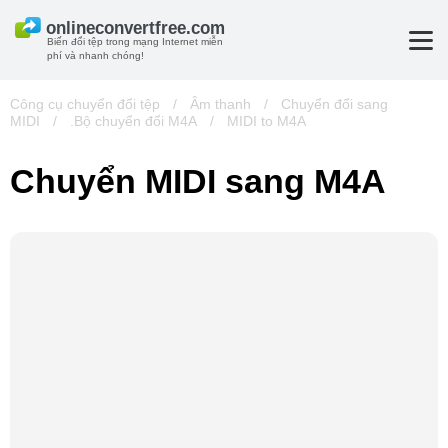
Biến đổi tệp trong mạng Internet miễn
phí và nhanh chóng!
Công cụ chuyển đổi tệp
/
Âm thanh
/
Chuyển đổi sang
MIDI
/
.Bộ chuyển đổi M4A
/
MIDI to M4A
Chuyển MIDI sang M4A