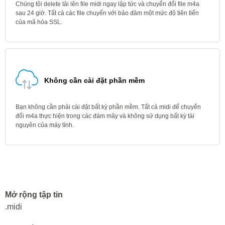
Chúng tôi delete tải lên file midi ngay lập tức và chuyển đổi file m4a
sau 24 giờ. Tất cả các file chuyển với bảo đảm một mức độ tiên tiến
của mã hóa SSL.
Không cần cài đặt phần mềm
Bạn không cần phải cài đặt bất kỳ phần mềm. Tất cả midi để chuyển
đổi m4a thực hiện trong các đám mây và không sử dụng bất kỳ tài
nguyên của máy tính.
Mở rộng tập tin
.midi