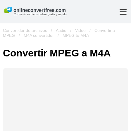
Convertir archivos online gratis y rápido
Convertidor de archivos
/
Audio
/
Video
/
Convertir a
MPEG
/
M4A convertidor
/
MPEG to M4A
Convertir MPEG a M4A