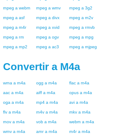
mpeg
a
webm
mpeg
a
wmv
mpeg
a
3g2
mpeg
a
asf
mpeg
a
divx
mpeg
a
m2v
mpeg
a
m4r
mpeg
a
xvid
mpeg
a
rmvb
mpeg
a
rm
mpeg
a
ogv
mpeg
a
mpg
mpeg
a
mp2
mpeg
a
ac3
mpeg
a
mjpeg
Convertir a
M4a
wma
a
m4a
ogg
a
m4a
flac
a
m4a
aac
a
m4a
aiff
a
m4a
opus
a
m4a
oga
a
m4a
mp4
a
m4a
avi
a
m4a
flv
a
m4a
m4v
a
m4a
mkv
a
m4a
mov
a
m4a
vob
a
m4a
webm
a
m4a
wmv
a
m4a
amr
a
m4a
m4r
a
m4a