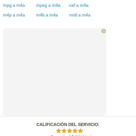
mpg
a
m4a
mpeg
a
m4a
caf
a
m4a
m4p
a
m4a
m4b
a
m4a
midi
a
m4a
CALIFICACIÓN DEL SERVICIO
: