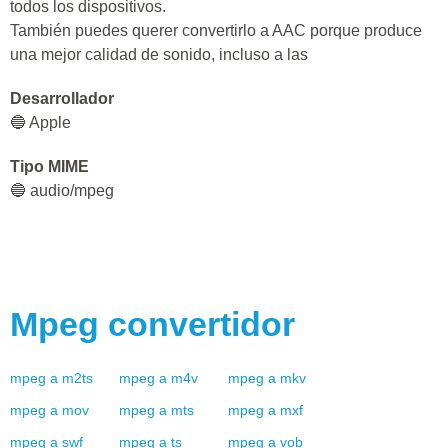
todos los dispositivos.
También puedes querer convertirlo a AAC porque produce
una mejor calidad de sonido, incluso a las
Desarrollador
🔵 Apple
Tipo MIME
🔵 audio/mpeg
Mpeg
convertidor
mpeg
a
m2ts
mpeg
a
m4v
mpeg
a
mkv
mpeg
a
mov
mpeg
a
mts
mpeg
a
mxf
mpeg
a
swf
mpeg
a
ts
mpeg
a
vob