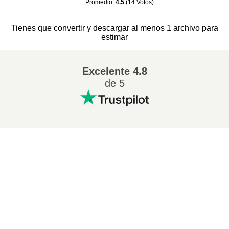
Promedio
:
4.5
(
14
Votos
)
Tienes que convertir y descargar al menos 1 archivo para
estimar
Excelente
4.8
de 5
Conversion más popular
:
×
Cambiar 7Z a ZIP
Cambiar WAV a MP3
Now Playing
Cambiar M4A a MP3
Cambiar EPUB a PDF
Play Video
Cambiar EPUB a MOBI
Cambiar WMA a MP3
×
Cómo convertir ZIP a 7Z en línea (Guía simple)
Cambiar RAR a ZIP
Cambiar MP3 a OGG