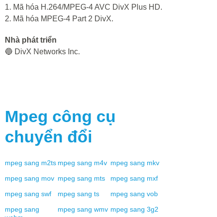
1. Mã hóa H.264/MPEG-4 AVC DivX Plus HD.
2. Mã hóa MPEG-4 Part 2 DivX.
Nhà phát triển
🔵 DivX Networks Inc.
Mpeg
công cụ
chuyển đổi
mpeg
sang
m2ts
mpeg
sang
m4v
mpeg
sang
mkv
mpeg
sang
mov
mpeg
sang
mts
mpeg
sang
mxf
mpeg
sang
swf
mpeg
sang
ts
mpeg
sang
vob
mpeg
sang
mpeg
sang
wmv
mpeg
sang
3g2