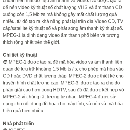
chuẩn nén mất dữ liệu âm thanh và video. Nó được tạo ra
để nén video kỹ thuật số chất lượng VHS và âm thanh CD
xuống còn 1,5 Mbit/s mà không gây mất chất lượng quá
nhiều, từ đó tạo ra khả năng phát lại trên đĩa Video CD, TV
cáp/satellite kỹ thuật số và phát sóng âm thanh kỹ thuật số.
MPEG-1 là định dạng video âm thanh phổ biến và tương
thích rộng nhất trên thế giới.
Chi tiết kỹ thuật
🔵 MPEG-1 được tạo ra để mã hóa video và âm thanh liên
quan để lưu trữ khoảng 1,5 Mbits / s, cho phép mã hóa vào
CD hoặc DVD chất lượng thấp. MPEG-2 được thiết kế cho
truyền hình chất lượng cao. MPEG-3, được tạo ra cho độ
phân giải cao hơn trong HDTV, sau đó đã được kết hợp với
MPEG-2 vì chúng rất tương tự nhau. MPEG-4 được sử
dụng cho nội dung đồ họa cho máy tính, và nén và mã hóa
hiệu quả hơn nhiều.
Nhà phát triển