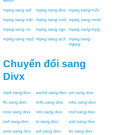
webm
mpeg
sang
asf
mpeg
sang
divx
mpeg
sang
m2v
mpeg
sang
m4r
mpeg
sang
xvid
mpeg
sang
rmvb
mpeg
sang
rm
mpeg
sang
ogv
mpeg
sang
mpg
mpeg
sang
mp2
mpeg
sang
ac3
mpeg
sang
mjpeg
Chuyển đổi sang
Divx
mp4
sang
divx
avchd
sang
divx
avi
sang
divx
flv
sang
divx
m4v
sang
divx
mkv
sang
divx
mov
sang
divx
mts
sang
divx
mxf
sang
divx
swf
sang
divx
ts
sang
divx
vob
sang
divx
wmv
sang
divx
asf
sang
divx
dv
sang
divx