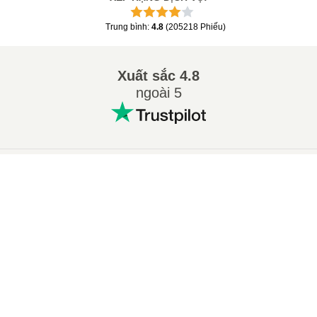
Trung bình
:
4.8
(
205218
Phiếu
)
Xuất sắc
4.8
ngoài 5
Các chuyển đổi phổ biến
:
×
Сhuyển 7Z sang ZIP
Сhuyển WAV sang MP3
Now Playing
Сhuyển M4A sang MP3
Сhuyển EPUB sang PDF
Play Video
Сhuyển EPUB sang MOBI
Сhuyển WMA sang MP3
×
Câu chuyện về video ngắn – lợi ích và tác hại • TechLife FM • S1 EP.01
Сhuyển RAR sang ZIP
Сhuyển MP3 sang OGG