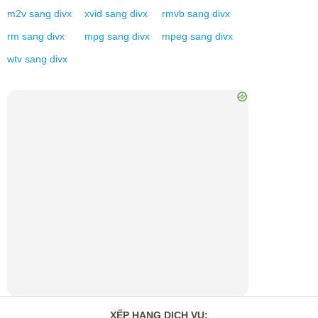
m2v
sang
divx
xvid
sang
divx
rmvb
sang
divx
rm
sang
divx
mpg
sang
divx
mpeg
sang
divx
wtv
sang
divx
XẾP HẠNG DỊCH VỤ
: