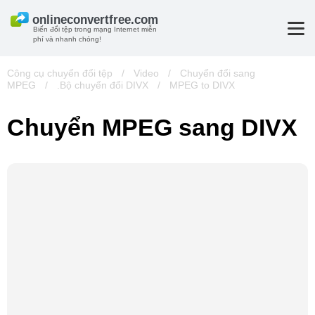
Biến đổi tệp trong mạng Internet miễn
phí và nhanh chóng!
Công cụ chuyển đổi tệp
/
Video
/
Chuyển đổi sang
MPEG
/
.Bộ chuyển đổi DIVX
/
MPEG to DIVX
Chuyển MPEG sang DIVX