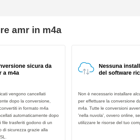
ire amr in m4a
versione sicura da
Nessuna instal
r a m4a
del software ri
ricati vengono cancellati
Non è necessario installare alc
nte dopo la conversione,
per effettuare la conversione 
 convertiti in formato m4a
m4a. Tutte le conversioni avv
cellati automaticamente dopo
'nella nuvola', ovvero online, s
i file trasferiti godono di un
utilizzare le risorse del tuo com
lo di sicurezza grazie alla
SSL.