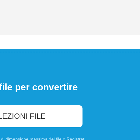
file per convertire
LEZIONI FILE
B di dimensione massima del file o
Registrati