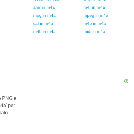
amr
in
m4a
m4r
in
m4a
mpg
in
m4a
mpeg
in
m4a
caf
in
m4a
m4p
in
m4a
m4b
in
m4a
midi
in
m4a
le PNG e
m4a' per
mato