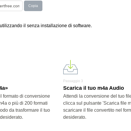
Copia
utilizzando il senza installazione di software.
Passaggio 3
m4a»
Scarica il tuo m4a Audio
il formato di conversione
Attendi la conversione del tuo fi
m4a o più di 200 formati
clicca sul pulsante 'Scarica file 
modo da trasformare il tuo
scaricare il file convertito nel for
 desiderato.
desiderato.