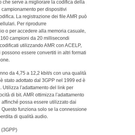
 che serve a migliorare la codifica della
 di campionamento per dispositivi
odifica. La registrazione dei file AMR può
ellulari. Per riprodurre
io o per accedere alla memoria casuale,
. 160 campioni da 20 millisecondi
 codificati utilizzando AMR con ACELP,
possono essere convertiti in altri formati
ione.
no da 4,75 a 12,2 kbit/s con una qualità
ile è stato adottato dal 3GPP nel 1999 ed è
tilizza l'adattamento del link per
ocità di bit. AMR ottimizza l'adattamento
ec affinché possa essere utilizzato dai
tà. Questo funziona solo se la connessione
rdita di qualità audio.
t (3GPP)