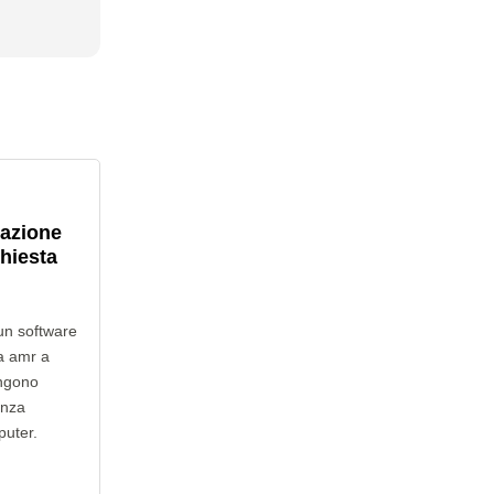
lazione
chiesta
un software
da amr a
engono
enza
puter.