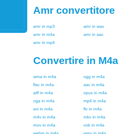
Amr
convertitore
amr
in
mp3
amr
in
wav
amr
in
m4a
amr
in
aac
amr
in
mp4
Convertire in
M4a
wma
in
m4a
ogg
in
m4a
flac
in
m4a
aac
in
m4a
aiff
in
m4a
opus
in
m4a
oga
in
m4a
mp4
in
m4a
avi
in
m4a
flv
in
m4a
m4v
in
m4a
mkv
in
m4a
mov
in
m4a
vob
in
m4a
webm
in
m4a
wmv
in
m4a