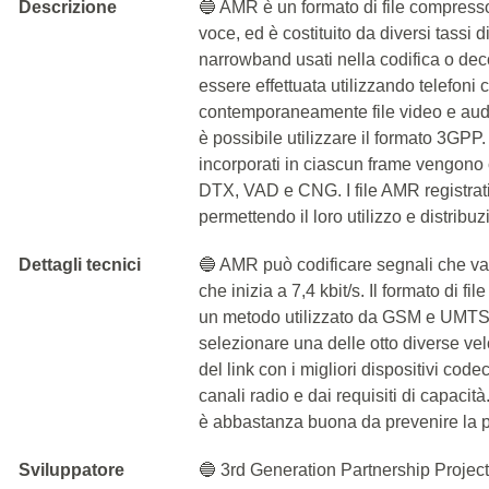
Descrizione
🔵 AMR è un formato di file compresso
voce, ed è costituito da diversi tassi
narrowband usati nella codifica o dec
essere effettuata utilizzando telefoni c
contemporaneamente file video e aud
è possibile utilizzare il formato 3GPP
incorporati in ciascun frame vengono
DTX, VAD e CNG. I file AMR registrati 
permettendo il loro utilizzo e distribuz
Dettagli tecnici
🔵 AMR può codificare segnali che van
che inizia a 7,4 kbit/s. Il formato di f
un metodo utilizzato da GSM e UMTS. U
selezionare una delle otto diverse vel
del link con i migliori dispositivi cod
canali radio e dai requisiti di capaci
è abbastanza buona da prevenire la pe
Sviluppatore
🔵 3rd Generation Partnership Projec