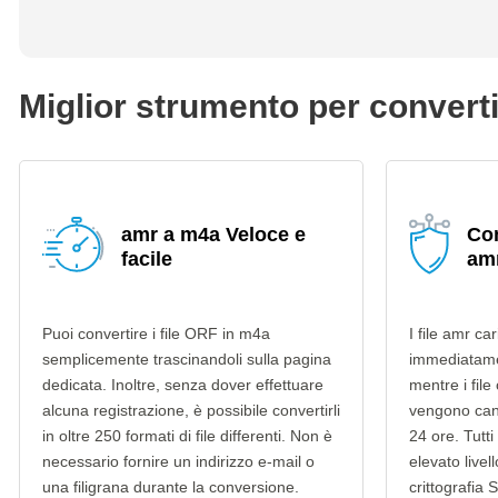
Miglior strumento per convert
amr a m4a Veloce e
Con
facile
am
Puoi convertire i file ORF in m4a
I file amr ca
semplicemente trascinandoli sulla pagina
immediatame
dedicata. Inoltre, senza dover effettuare
mentre i file
alcuna registrazione, è possibile convertirli
vengono can
in oltre 250 formati di file differenti. Non è
24 ore. Tutti 
necessario fornire un indirizzo e-mail o
elevato livel
una filigrana durante la conversione.
crittografia 