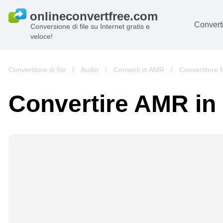
Converti
Conversione di file su Internet gratis e
veloce!
D
I
Convertitore di file
/
Audio
/
Converti in AMR
/
Convertitore
Au
Convertire AMR in
Li
Ar
Vi
s