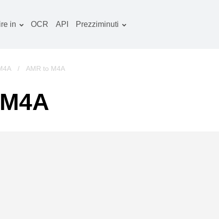
re in
OCR
API
Prezziminuti
Piano tariffario
ocumenti convertitore
Pacchetto OCR
mmagine convertitore
 M4A
/
AMR to M4A
dio convertitore
 M4A
bri convertitore
chivi convertitore
deo convertitore
ito web-screenshot