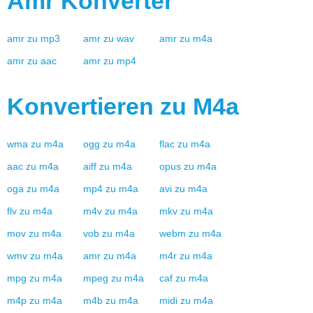
Amr
Konverter
amr
zu
mp3
amr
zu
wav
amr
zu
m4a
amr
zu
aac
amr
zu
mp4
Konvertieren zu
M4a
wma
zu
m4a
ogg
zu
m4a
flac
zu
m4a
aac
zu
m4a
aiff
zu
m4a
opus
zu
m4a
oga
zu
m4a
mp4
zu
m4a
avi
zu
m4a
flv
zu
m4a
m4v
zu
m4a
mkv
zu
m4a
mov
zu
m4a
vob
zu
m4a
webm
zu
m4a
wmv
zu
m4a
amr
zu
m4a
m4r
zu
m4a
mpg
zu
m4a
mpeg
zu
m4a
caf
zu
m4a
m4p
zu
m4a
m4b
zu
m4a
midi
zu
m4a