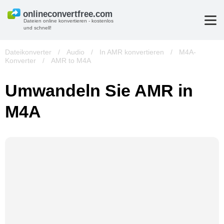
Dateien online konvertieren - kostenlos
und schnell!
Dateikonverter
/
Audio
/
In AMR konvertieren
/
M4A-
Konverter
/
AMR to M4A
Umwandeln Sie AMR in
M4A