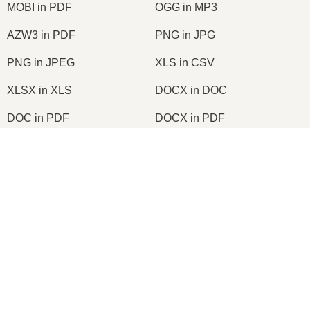
MOBI in PDF
OGG in MP3
AZW3 in PDF
PNG in JPG
PNG in JPEG
XLS in CSV
XLSX in XLS
DOCX in DOC
DOC in PDF
DOCX in PDF
PDF in JPG
PDF in PNG
×
TIFF in PDF
PNG in ICO
Now Playing
Play Video
×
2026
© onlineconvertfree.com
🎧 MP4 Online in WAV Konvertieren – Kostenlos und Ohne App
Über uns