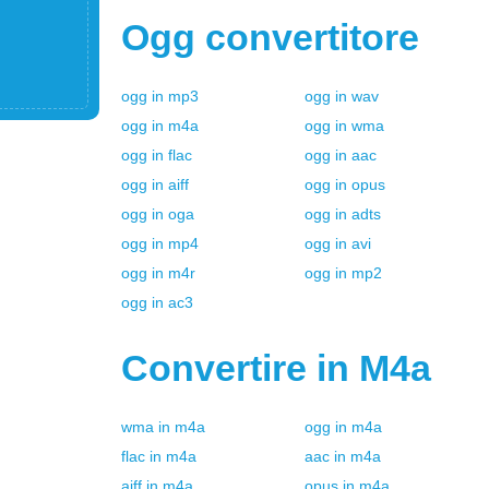
Ogg
convertitore
ogg
in
mp3
ogg
in
wav
ogg
in
m4a
ogg
in
wma
ogg
in
flac
ogg
in
aac
ogg
in
aiff
ogg
in
opus
ogg
in
oga
ogg
in
adts
ogg
in
mp4
ogg
in
avi
ogg
in
m4r
ogg
in
mp2
ogg
in
ac3
Convertire in
M4a
wma
in
m4a
ogg
in
m4a
flac
in
m4a
aac
in
m4a
aiff
in
m4a
opus
in
m4a