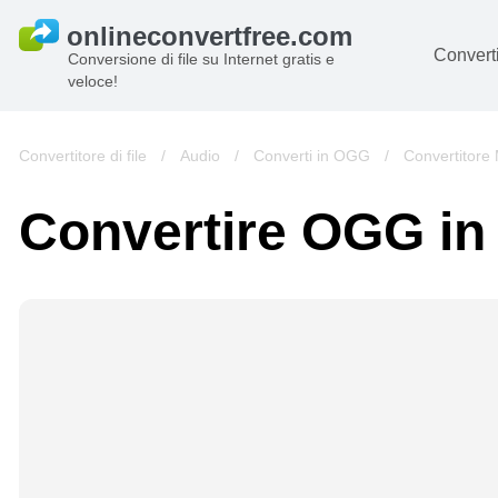
Converti
Conversione di file su Internet gratis e
veloce!
D
I
Convertitore di file
/
Audio
/
Converti in OGG
/
Convertitore
Au
Convertire OGG i
Li
Ar
Vi
s