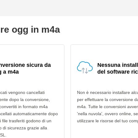
ire ogg in m4a
versione sicura da
Nessuna instal
g a m4a
del software ri
ricati vengono cancellati
Non è necessario installare alc
nte dopo la conversione,
per effettuare la conversione d
 convertiti in formato m4a
m4a. Tutte le conversioni avv
cellati automaticamente dopo
'nella nuvola', ovvero online, s
i file trasferiti godono di un
utilizzare le risorse del tuo com
lo di sicurezza grazie alla
SSL.