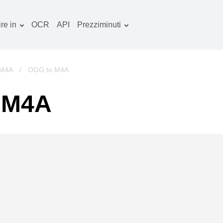
re in
OCR
API
Prezziminuti
Piano tariffario
ocumenti convertitore
Pacchetto OCR
mmagine convertitore
 M4A
/
OGG to M4A
dio convertitore
n M4A
bri convertitore
chivi convertitore
deo convertitore
ito web-screenshot