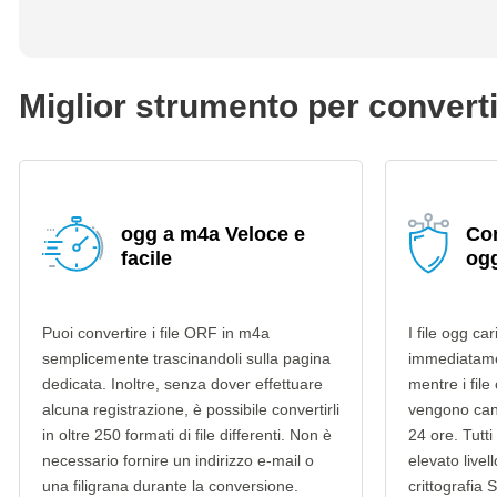
Miglior strumento per convert
ogg a m4a Veloce e
Con
facile
og
Puoi convertire i file ORF in m4a
I file ogg ca
semplicemente trascinandoli sulla pagina
immediatame
dedicata. Inoltre, senza dover effettuare
mentre i file
alcuna registrazione, è possibile convertirli
vengono can
in oltre 250 formati di file differenti. Non è
24 ore. Tutti 
necessario fornire un indirizzo e-mail o
elevato livel
una filigrana durante la conversione.
crittografia 