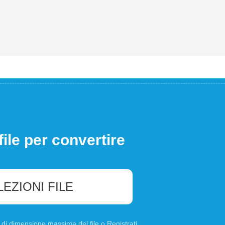
file per convertire
LEZIONI FILE
B di dimensione massima del file o
Registrati