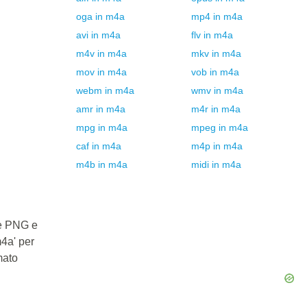
oga
in
m4a
mp4
in
m4a
avi
in
m4a
flv
in
m4a
m4v
in
m4a
mkv
in
m4a
mov
in
m4a
vob
in
m4a
webm
in
m4a
wmv
in
m4a
amr
in
m4a
m4r
in
m4a
mpg
in
m4a
mpeg
in
m4a
caf
in
m4a
m4p
in
m4a
m4b
in
m4a
midi
in
m4a
le PNG e
m4a' per
mato