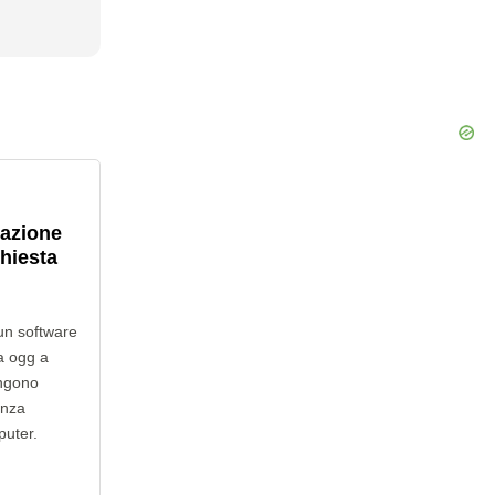
lazione
chiesta
un software
a ogg a
engono
enza
puter.