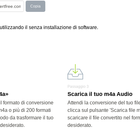
Copia
utilizzando il senza installazione di software.
Passaggio 3
m4a»
Scarica il tuo m4a Audio
il formato di conversione
Attendi la conversione del tuo fi
m4a o più di 200 formati
clicca sul pulsante 'Scarica file 
modo da trasformare il tuo
scaricare il file convertito nel for
 desiderato.
desiderato.