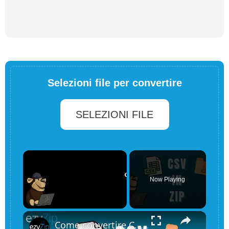
Selezioni file per convertire
SELEZIONI FILE
×
Now Playing
×
Unmute
Come convertire CSV in ZIP online (Guida semplice)