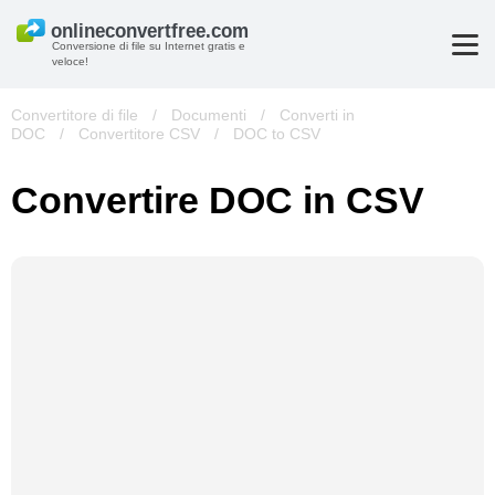
Conversione di file su Internet gratis e
veloce!
Convertitore di file
/
Documenti
/
Converti in
DOC
/
Convertitore CSV
/
DOC to CSV
Convertire DOC in CSV