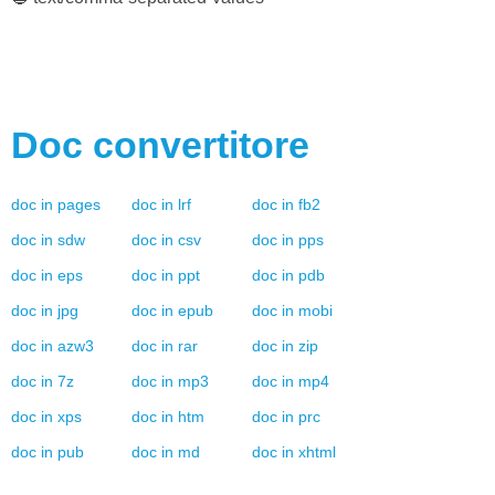
Doc
convertitore
doc
in
pages
doc
in
lrf
doc
in
fb2
doc
in
sdw
doc
in
csv
doc
in
pps
doc
in
eps
doc
in
ppt
doc
in
pdb
doc
in
jpg
doc
in
epub
doc
in
mobi
doc
in
azw3
doc
in
rar
doc
in
zip
doc
in
7z
doc
in
mp3
doc
in
mp4
doc
in
xps
doc
in
htm
doc
in
prc
doc
in
pub
doc
in
md
doc
in
xhtml