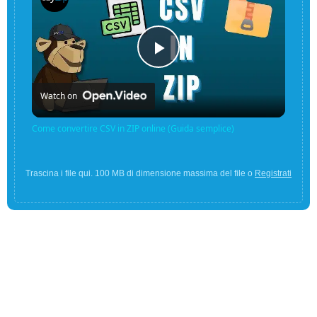
Play
Watch on
Video
Come convertire CSV in ZIP online (Guida semplice)
Trascina i file qui. 100 MB di dimensione massima del file o
Registrati