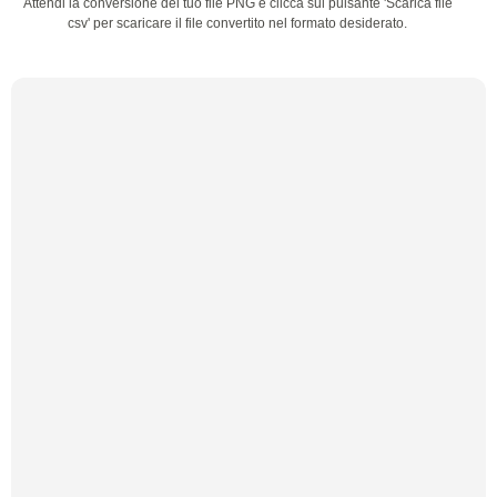
Attendi la conversione del tuo file PNG e clicca sul pulsante 'Scarica file
csv' per scaricare il file convertito nel formato desiderato.