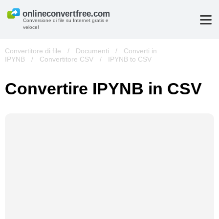
Conversione di file su Internet gratis e
veloce!
Convertitore di file
/
Documenti
/
Converti in
IPYNB
/
Convertitore CSV
/
IPYNB to CSV
Convertire IPYNB in CSV