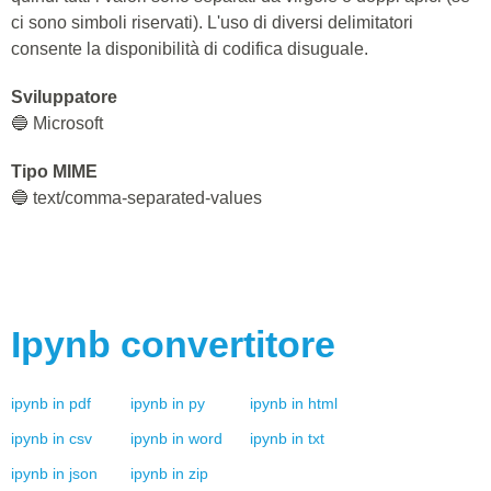
ci sono simboli riservati). L'uso di diversi delimitatori
consente la disponibilità di codifica disuguale.
Sviluppatore
🔵 Microsoft
Tipo MIME
🔵 text/comma-separated-values
Ipynb
convertitore
ipynb
in
pdf
ipynb
in
py
ipynb
in
html
ipynb
in
csv
ipynb
in
word
ipynb
in
txt
ipynb
in
json
ipynb
in
zip