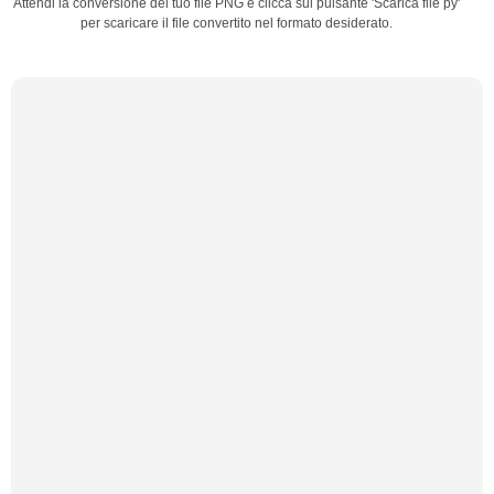
Attendi la conversione del tuo file PNG e clicca sul pulsante 'Scarica file py'
per scaricare il file convertito nel formato desiderato.