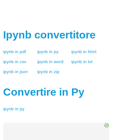
Ipynb
convertitore
ipynb
in
pdf
ipynb
in
py
ipynb
in
html
ipynb
in
csv
ipynb
in
word
ipynb
in
txt
ipynb
in
json
ipynb
in
zip
Convertire in
Py
ipynb
in
py