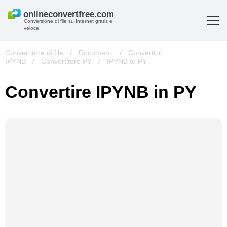
Conversione di file su Internet gratis e
veloce!
Convertitore di file
/
Documenti
/
Converti in
IPYNB
/
Convertitore PY
/
IPYNB to PY
Convertire IPYNB in PY