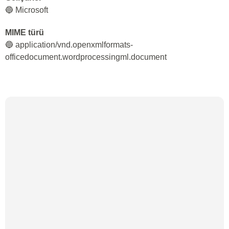
🔵 Microsoft
MIME türü
🔵 application/vnd.openxmlformats-
officedocument.wordprocessingml.document