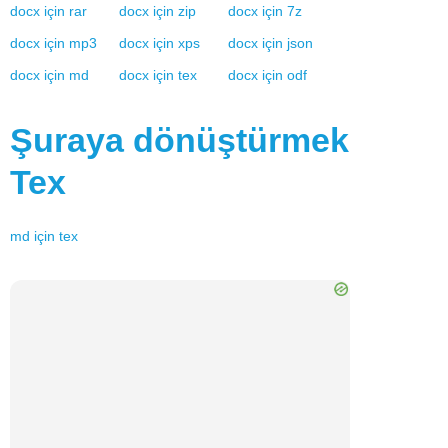
docx
için
rar
docx
için
zip
docx
için
7z
docx
için
mp3
docx
için
xps
docx
için
json
docx
için
md
docx
için
tex
docx
için
odf
Şuraya dönüştürmek
Tex
md
için
tex