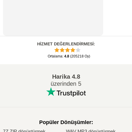
HİZMET DEĞERLENDİRMESİ
:
Ortalama
:
4.8
(
205218
Oy
)
Harika
4.8
üzerinden 5
Popüler Dönüşümler
:
7Z ZIP dönüştürmek
WAV MP3 dönüştürmek