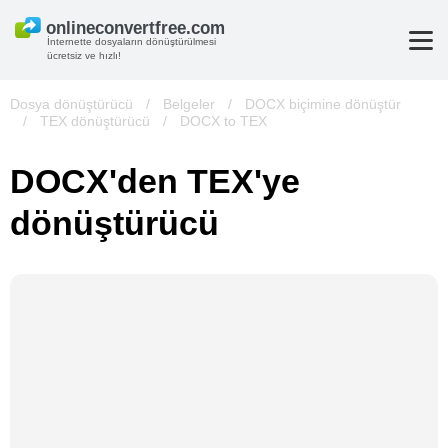
İnternette dosyaların dönüştürülmesi
ücretsiz ve hızlı!
Dosya dönüştürücü
/
Belgeler
/
DOCX biçimine dönüştür
/
TEX dönüştürücü
/
DOCX to TEX
DOCX'den TEX'ye
dönüştürücü