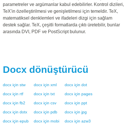
parametreler ve argümanlar kabul edebilirler. Kontrol dizileri,
TeX'in özelleştirilmesi ve genişletilmesi için temeldir. TeX,
matematiksel denklemleri ve ifadeleri dizgi için sağlam
destek sağlar. TeX, çeşitli formatlarda çıktı üretebilir, bunlar
arasında DVI, PDF ve PostScript bulunur.
Docx
dönüştürücü
docx
için
stw
docx
için
xml
docx
için
dot
docx
için
rtf
docx
için
txt
docx
için
pages
docx
için
fb2
docx
için
csv
docx
için
ppt
docx
için
dotx
docx
için
pdb
docx
için
jpg
docx
için
epub
docx
için
mobi
docx
için
azw3