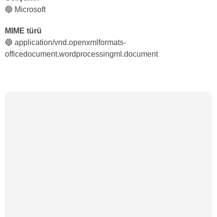
🔵 Microsoft
MIME türü
🔵 application/vnd.openxmlformats-
officedocument.wordprocessingml.document