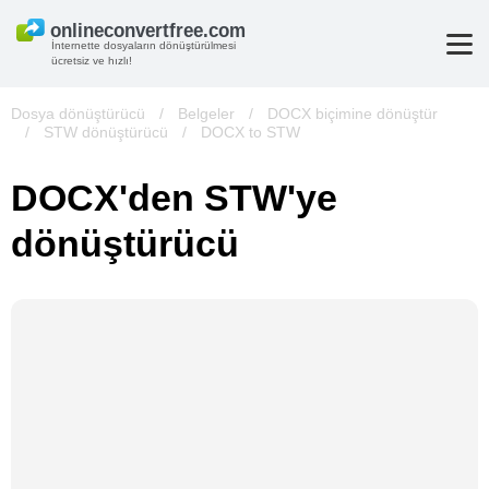
İnternette dosyaların dönüştürülmesi
ücretsiz ve hızlı!
Dosya dönüştürücü
/
Belgeler
/
DOCX biçimine dönüştür
/
STW dönüştürücü
/
DOCX to STW
DOCX'den STW'ye
dönüştürücü