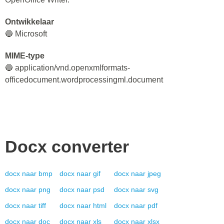
Ontwikkelaar
🔵 Microsoft
MIME-type
🔵 application/vnd.openxmlformats-
officedocument.wordprocessingml.document
Docx
converter
docx
naar
bmp
docx
naar
gif
docx
naar
jpeg
docx
naar
png
docx
naar
psd
docx
naar
svg
docx
naar
tiff
docx
naar
html
docx
naar
pdf
docx
naar
doc
docx
naar
xls
docx
naar
xlsx