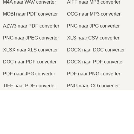
M4A naar WAV converter
AIFF naar MP3 converter
MOBI naar PDF converter
OGG naar MP3 converter
AZW3 naar PDF converter
PNG naar JPG converter
PNG naar JPEG converter
XLS naar CSV converter
XLSX naar XLS converter
DOCX naar DOC converter
DOC naar PDF converter
DOCX naar PDF converter
PDF naar JPG converter
PDF naar PNG converter
TIFF naar PDF converter
PNG naar ICO converter
×
2026
© onlineconvertfree.com
Now Playing
Play Video
Over ons