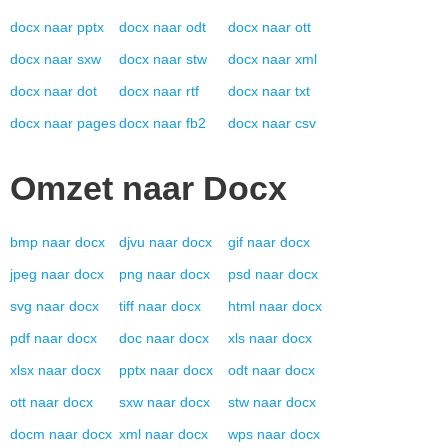
docx
naar
pptx
docx
naar
odt
docx
naar
ott
docx
naar
sxw
docx
naar
stw
docx
naar
xml
docx
naar
dot
docx
naar
rtf
docx
naar
txt
docx
naar
pages
docx
naar
fb2
docx
naar
csv
Omzet naar
Docx
bmp
naar
docx
djvu
naar
docx
gif
naar
docx
jpeg
naar
docx
png
naar
docx
psd
naar
docx
svg
naar
docx
tiff
naar
docx
html
naar
docx
pdf
naar
docx
doc
naar
docx
xls
naar
docx
xlsx
naar
docx
pptx
naar
docx
odt
naar
docx
ott
naar
docx
sxw
naar
docx
stw
naar
docx
docm
naar
docx
xml
naar
docx
wps
naar
docx