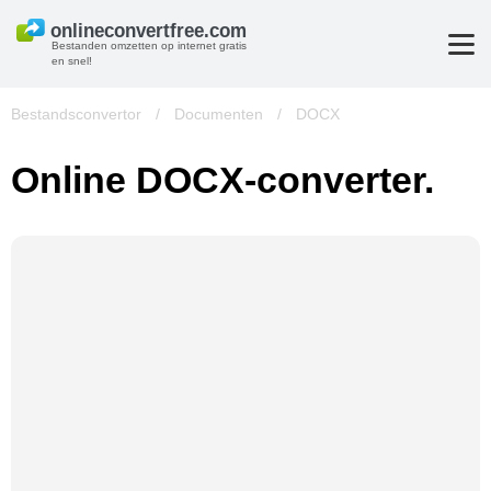
Bestanden omzetten op internet gratis
en snel!
Bestandsconvertor
/
Documenten
/
DOCX
Online DOCX-converter.