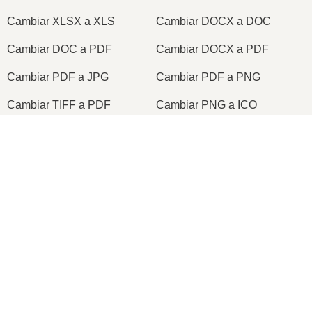
Cambiar XLSX a XLS
Cambiar DOCX a DOC
Cambiar DOC a PDF
Cambiar DOCX a PDF
Cambiar PDF a JPG
Cambiar PDF a PNG
Cambiar TIFF a PDF
Cambiar PNG a ICO
×
2026
© onlineconvertfree.com
Now Playing
Play Video
Sobre nosotros
×
¿Qué es y cuáles son los tipos de FORMATOS DE VÍDEOS que existen?
Formato de archivo
Política de privacidad
Suporte