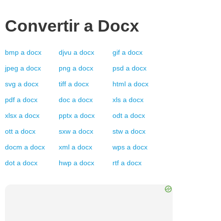
Convertir a
Docx
bmp
a
docx
djvu
a
docx
gif
a
docx
jpeg
a
docx
png
a
docx
psd
a
docx
svg
a
docx
tiff
a
docx
html
a
docx
pdf
a
docx
doc
a
docx
xls
a
docx
xlsx
a
docx
pptx
a
docx
odt
a
docx
ott
a
docx
sxw
a
docx
stw
a
docx
docm
a
docx
xml
a
docx
wps
a
docx
dot
a
docx
hwp
a
docx
rtf
a
docx