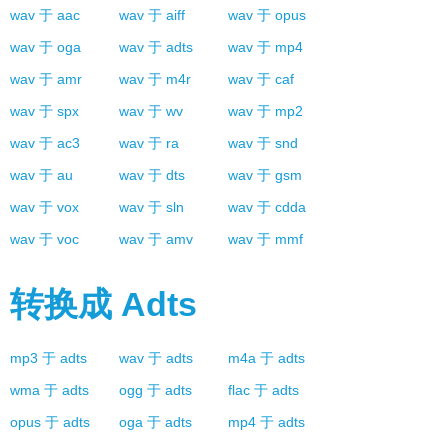
wav
于
aac
wav
于
aiff
wav
于
opus
wav
于
oga
wav
于
adts
wav
于
mp4
wav
于
amr
wav
于
m4r
wav
于
caf
wav
于
spx
wav
于
wv
wav
于
mp2
wav
于
ac3
wav
于
ra
wav
于
snd
wav
于
au
wav
于
dts
wav
于
gsm
wav
于
vox
wav
于
sln
wav
于
cdda
wav
于
voc
wav
于
amv
wav
于
mmf
转换成
Adts
mp3
于
adts
wav
于
adts
m4a
于
adts
wma
于
adts
ogg
于
adts
flac
于
adts
opus
于
adts
oga
于
adts
mp4
于
adts