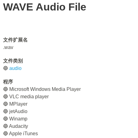
WAVE Audio File
文件扩展名
.wav
文件类别
🔵
audio
程序
🔵 Microsoft Windows Media Player
🔵 VLC media player
🔵 MPlayer
🔵 jetAudio
🔵 Winamp
🔵 Audacity
🔵 Apple iTunes