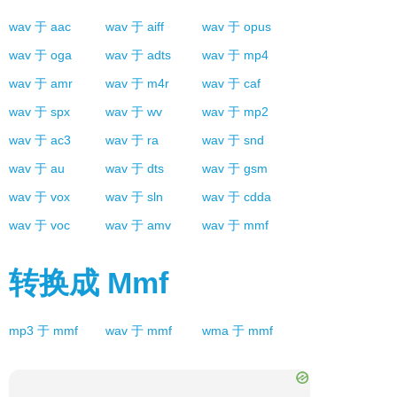
wav
于
aac
wav
于
aiff
wav
于
opus
wav
于
oga
wav
于
adts
wav
于
mp4
wav
于
amr
wav
于
m4r
wav
于
caf
wav
于
spx
wav
于
wv
wav
于
mp2
wav
于
ac3
wav
于
ra
wav
于
snd
wav
于
au
wav
于
dts
wav
于
gsm
wav
于
vox
wav
于
sln
wav
于
cdda
wav
于
voc
wav
于
amv
wav
于
mmf
转换成
Mmf
mp3
于
mmf
wav
于
mmf
wma
于
mmf