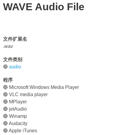
WAVE Audio File
文件扩展名
.wav
文件类别
🔵
audio
程序
🔵 Microsoft Windows Media Player
🔵 VLC media player
🔵 MPlayer
🔵 jetAudio
🔵 Winamp
🔵 Audacity
🔵 Apple iTunes