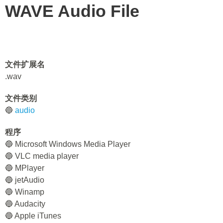
WAVE Audio File
文件扩展名
.wav
文件类别
🔵
audio
程序
🔵 Microsoft Windows Media Player
🔵 VLC media player
🔵 MPlayer
🔵 jetAudio
🔵 Winamp
🔵 Audacity
🔵 Apple iTunes