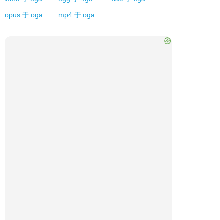
opus
于
oga
mp4
于
oga