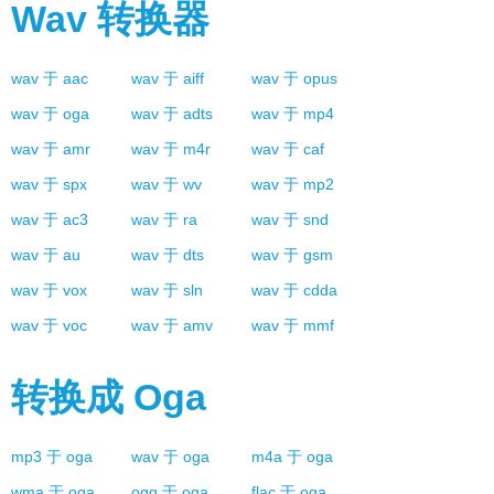
Wav
转换器
wav
于
aac
wav
于
aiff
wav
于
opus
wav
于
oga
wav
于
adts
wav
于
mp4
wav
于
amr
wav
于
m4r
wav
于
caf
wav
于
spx
wav
于
wv
wav
于
mp2
wav
于
ac3
wav
于
ra
wav
于
snd
wav
于
au
wav
于
dts
wav
于
gsm
wav
于
vox
wav
于
sln
wav
于
cdda
wav
于
voc
wav
于
amv
wav
于
mmf
转换成
Oga
mp3
于
oga
wav
于
oga
m4a
于
oga
wma
于
oga
ogg
于
oga
flac
于
oga