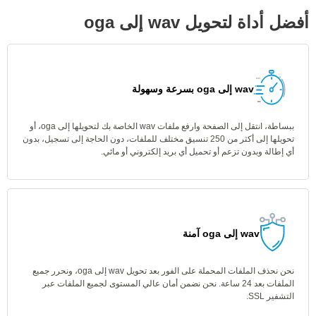
أفضل أداة لتحويل wav إلى oga
wav إلى oga بسرعة وسهولة
ببساطة، انتقل إلى الصفحة وارفع ملفات wav الخاصة بك لتحويلها إلى oga، أو
تحويلها إلى أكثر من 250 تنسيق مختلف للملفات، دون الحاجة إلى تسجيل، بدون
أي إطالة وبدون تزعم أو تحميل أي بريد إلكتروني أو مائي.
wav إلى oga آمنة
نحن نحذف الملفات المحملة على الفور بعد تحويل wav إلى oga، ونحرر جميع
الملفات بعد 24 ساعة. نحن نضمن أمان عالي المستوى لجميع الملفات عبر
التشفير SSL.