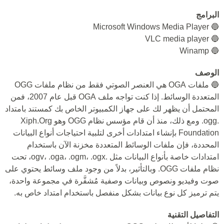
البرامج
🔵 Microsoft Windows Media Player
🔵 VLC media player
🔵 Winamp
الوصف
🔵 ملفات OGA هي العنصر الصوتي فقط من نظام ملفات OGG
المتعددة الوسائط. إذا كنت تواجه ملف OGA قبل عام 2007، فمن
المحتمل أن يظهر لك على جهاز الكمبيوتر الخاص بك كمستند بامتداد
.ogg. ومع ذلك، منذ أن قام مؤسس نظام OGG وهو Xiph.Org
Foundation بإنشاء امتدادات أخرى لتلبية احتياجات أنواع البيانات
المحددة، فإن ملفات الوسائط المتعددة مخزنة الآن باستخدام
امتدادات خاصة بأنواع البيانات مثل .ogv، .oga، .ogm، .ogx، تحت
نظام ملفات OGG. وبالتأثير، بدلاً من وجود ملف وسائط يحتوي على
صوت وفيديو ونصوص وبيانات وصفية مُشفَّرة في مجموعة واحدة،
يتم ترميز كل نوع بيانات بشكل منفصل باستخدام امتداد خاص به.
التفاصيل التقنية