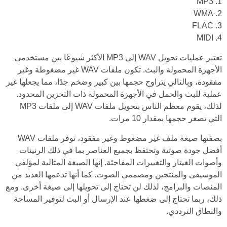
1. MP3
2. WMA
3. FLAC
4. MIDI
تعتبر عمليات تحويل WAV إلى MP3 الأكثر شيوعًا بين مستخدمي
الأجهزة المحمولة والبث. تكون ملفات WAV غير مضغوطة وغير
مفقودة، وبالتالي يتراوح حجمها بين كبير وضخم جدًا، مما يجعلها غير
عملية للبث والحمل في الأجهزة المحمولة ذات التخزين المحدود.
لذلك، يقوم معظم الناس بتحويل ملفات WAV إلى ملفات MP3
التي تصغر حجمها بمقدار 10 مرات.
بصفتها صيغة ملف غير مضغوط وغير مفقود، توفر ملفات WAV
أفضل جودة صوتية وتحتفظ بجميع العناصر بما في ذلك الرنينات
وأصوات الغيتار والتغييرات المفاجئة. إنها الصيغة المثالية لمؤلفي
الموسيقى والمنتجين ومصممي الصوت. كما أنها تدعمها العديد من
المنصات والبرامج، لذلك لن تحتاج إلى تحويلها إلى صيغة أخرى. ومع
ذلك، ربما تحتاج إلى ضغطها عند الإرسال أو البث لتوفير المساحة
والنطاق الترددي.