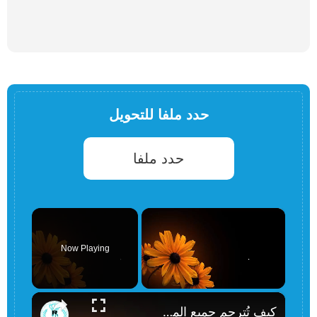
حدد ملفا للتحويل
حدد ملفا
×
Now Playing
×
Unmute
كيف تُترجم جميع المستندات بضغطة زر واحدة؟! | مترجم المستندات | PDF، DOC، TXT، وغيرها