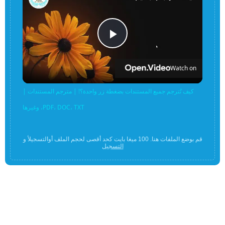
Play
Watch on
Video
كيف تُترجم جميع المستندات بضغطة زر واحدة؟! | مترجم المستندات |
PDF، DOC، TXT، وغيرها
قم بوضع الملفات هنا. 100 ميغا بايت كحد أقصى لحجم الملف أوالتسجيلأ و
التسجيل