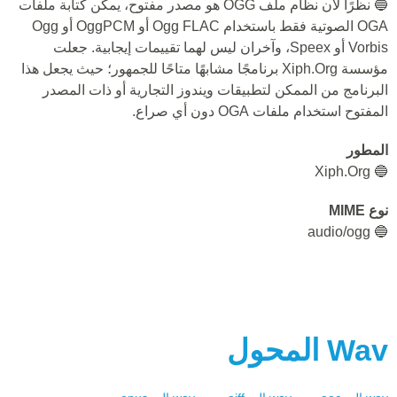
🔵 نظرًا لأن نظام ملف OGG هو مصدر مفتوح، يمكن كتابة ملفات
OGA الصوتية فقط باستخدام Ogg FLAC أو OggPCM أو Ogg
Vorbis أو Speex، وآخران ليس لهما تقييمات إيجابية. جعلت
مؤسسة Xiph.Org برنامجًا مشابهًا متاحًا للجمهور؛ حيث يجعل هذا
البرنامج من الممكن لتطبيقات ويندوز التجارية أو ذات المصدر
المفتوح استخدام ملفات OGA دون أي صراع.
المطور
🔵 Xiph.Org
نوع MIME
🔵 audio/ogg
Wav
المحول