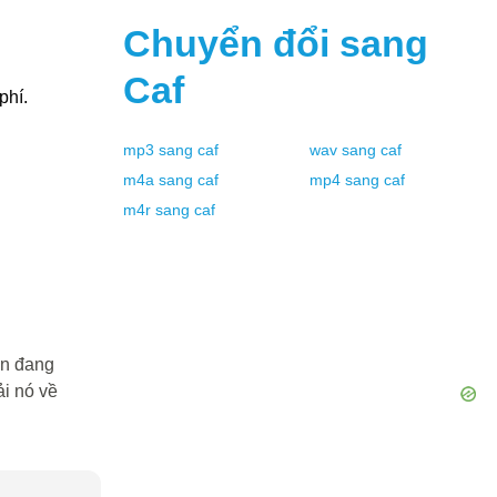
Chuyển đổi sang
Caf
hí.
mp3
sang
caf
wav
sang
caf
m4a
sang
caf
mp4
sang
caf
m4r
sang
caf
ạn đang
i nó về