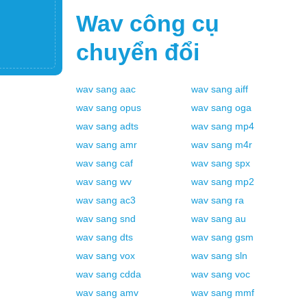
Wav
công cụ
chuyển đổi
wav
sang
aac
wav
sang
aiff
wav
sang
opus
wav
sang
oga
wav
sang
adts
wav
sang
mp4
wav
sang
amr
wav
sang
m4r
wav
sang
caf
wav
sang
spx
wav
sang
wv
wav
sang
mp2
wav
sang
ac3
wav
sang
ra
wav
sang
snd
wav
sang
au
wav
sang
dts
wav
sang
gsm
wav
sang
vox
wav
sang
sln
wav
sang
cdda
wav
sang
voc
wav
sang
amv
wav
sang
mmf