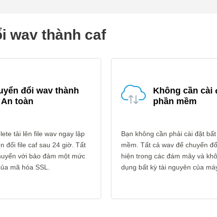
i wav thành caf
uyển đổi wav thành
Không cần cài 
 An toàn
phần mềm
ete tải lên file wav ngay lập
Bạn không cần phải cài đặt bất
 đổi file caf sau 24 giờ. Tất
mềm. Tất cả wav để chuyển đổi
 chuyển với bảo đảm một mức
hiện trong các đám mây và kh
 của mã hóa SSL.
dụng bất kỳ tài nguyên của máy