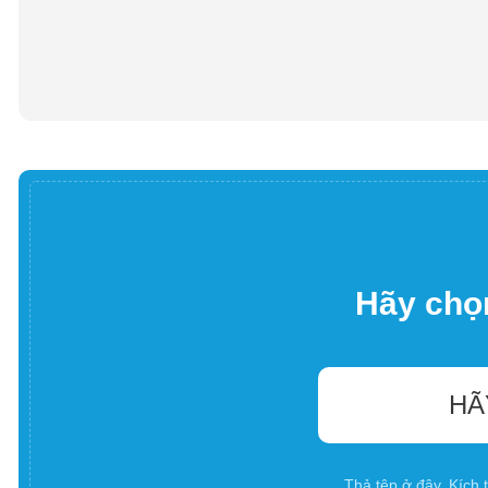
Hãy chọn
HÃ
Thả tệp ở đây. Kích