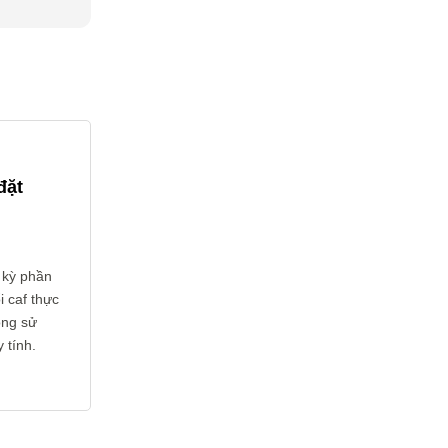
đặt
 kỳ phần
 caf thực
ông sử
 tính.