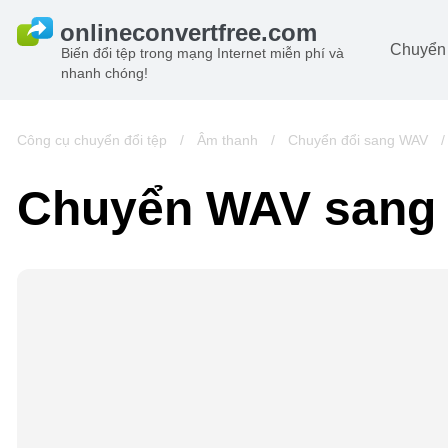
Chuyển 
Biến đổi tệp trong mạng Internet miễn phí và
nhanh chóng!
Ta
đô
Hi
Công cụ chuyển đổi tệp
/
Âm thanh
/
Chuyển đổi sang WAV
đô
Â
Chuyển WAV sang
ch
Sá
Lư
đô
Vi
đô
t