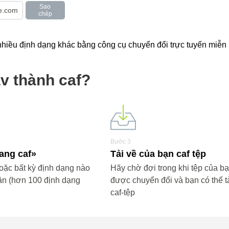
Sao
chép
iều định dạng khác bằng công cụ chuyển đổi trực tuyến miễn p
v thành caf?
Bước 3
sang caf»
Tải về của bạn caf tệp
ặc bất kỳ định dạng nào
Hãy chờ đợi trong khi tệp của b
ần (hơn 100 định dạng
được chuyển đổi và bạn có thể tả
caf-tệp