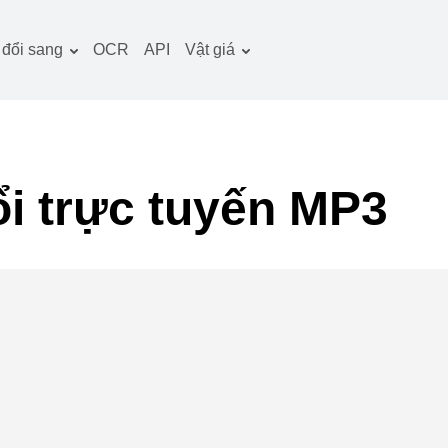
đổi sang
OCR
API
Vật giá
̀i liệu công cụ chuyển
Kế hoạch thuế quan
̉i
Gói OCR
̀nh ảnh công cụ chuyển
̉i
m thanh công cụ
̉i trực tuyến MP3
uyển đổi
ch công cụ chuyển đổi
u trữ công cụ chuyển
̉i
deo công cụ chuyển
̉i
rang web-ảnh chụp