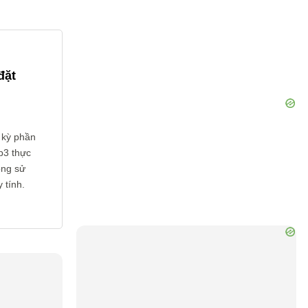
đặt
 kỳ phần
p3 thực
ông sử
 tính.