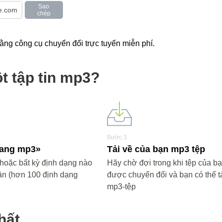
Sao
chép
ng công cụ chuyển đổi trực tuyến miễn phí.
t tập tin mp3?
Bước 3
«sang mp3»
Tải về của bạn mp3 tệp
oặc bất kỳ định dạng nào
Hãy chờ đợi trong khi tệp của b
ần (hơn 100 định dạng
được chuyển đổi và bạn có thể tả
mp3-tệp
hất