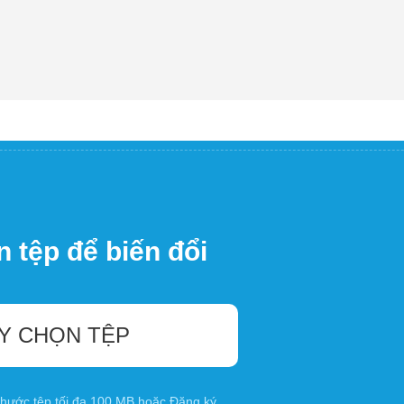
 tệp để biến đổi
Y CHỌN TỆP
 thước tệp tối đa 100 MB hoặc
Đăng ký