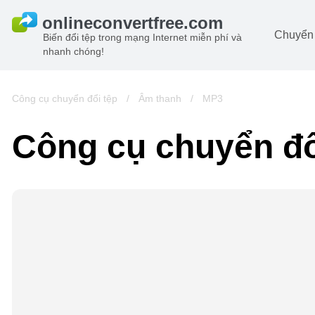
Chuyển 
Biến đổi tệp trong mạng Internet miễn phí và
nhanh chóng!
Ta
đô
Hi
Công cụ chuyển đổi tệp
/
Âm thanh
/
MP3
đô
Â
Công cụ chuyển đô
ch
Sá
Lư
đô
Vi
đô
t