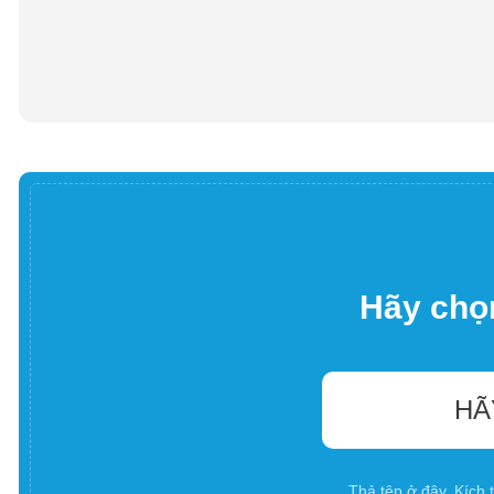
Hãy chọn
HÃ
Thả tệp ở đây. Kích