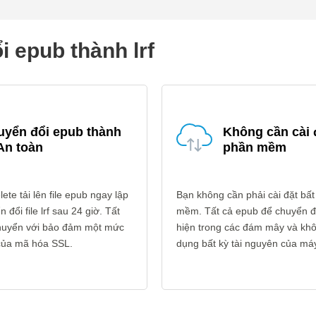
i epub thành lrf
uyển đổi epub thành
Không cần cài 
 An toàn
phần mềm
ete tải lên file epub ngay lập
Bạn không cần phải cài đặt bất
 đổi file lrf sau 24 giờ. Tất
mềm. Tất cả epub để chuyển đổi
 chuyển với bảo đảm một mức
hiện trong các đám mây và kh
 của mã hóa SSL.
dụng bất kỳ tài nguyên của máy