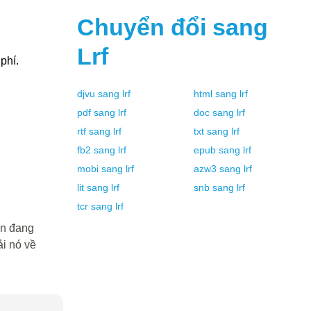
Chuyển đổi sang
Lrf
phí.
djvu
sang
lrf
html
sang
lrf
pdf
sang
lrf
doc
sang
lrf
rtf
sang
lrf
txt
sang
lrf
fb2
sang
lrf
epub
sang
lrf
mobi
sang
lrf
azw3
sang
lrf
lit
sang
lrf
snb
sang
lrf
tcr
sang
lrf
ạn đang
i nó về