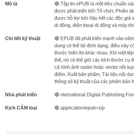
Mô tả
🔵 Tập tin ePUB là một tiêu chuẩn s
được phát triển bởi Tổ chức Phiên dị
được hỗ trợ bởi hầu hết các độc giả sá
di động, điện thoại di động và máy tí
Chi tiết kỹ thuật
🔵 EPUB đã phát triển mạnh vào nă
dung có thể tái định dạng, điều này c
thước hiển thị khác nhau. Khi một tệ
thể, nó có thể giữ các kích thước cụ
cả hình ảnh raster hoặc vector nội tu
điểm. Xuất bản phẩm, Tài liệu nội du
thông số kỹ thuật của các phiên bản h
Nhà phát triển
🔵 nternational Digital Publishing Fo
Kịch CÂM loại
🔵 application/epub+zip