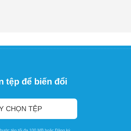
 tệp để biến đổi
Y CHỌN TỆP
 thước tệp tối đa 100 MB hoặc
Đăng ký