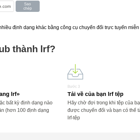
Sao
chép
nhiều định dạng khác bằng công cụ chuyển đổi trực tuyến miễn 
b thành lrf?
Bước 3
ang lrf»
Tải về của bạn lrf tệp
ặc bất kỳ định dạng nào
Hãy chờ đợi trong khi tệp của b
ần (hơn 100 định dạng
được chuyển đổi và bạn có thể tả
lrf-tệp