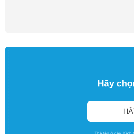
Hãy chọn
HÃ
Thả tệp ở đây. Kích