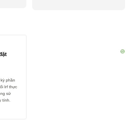
đặt
 kỳ phần
 lrf thực
ông sử
 tính.