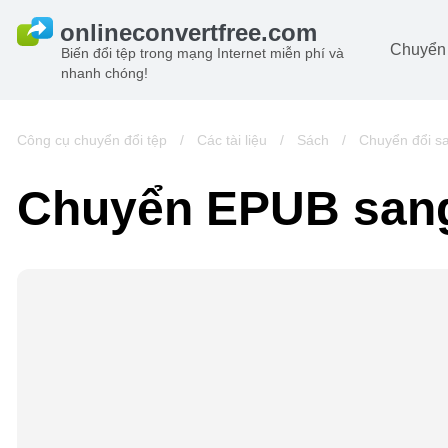
Chuyển 
Biến đổi tệp trong mạng Internet miễn phí và
nhanh chóng!
Ta
đô
Hi
Công cụ chuyển đổi tệp
/
Các tài liệu
/
Sách
/
Chuyển đổi s
đô
Â
Chuyển EPUB san
ch
Sá
Lư
đô
Vi
đô
t