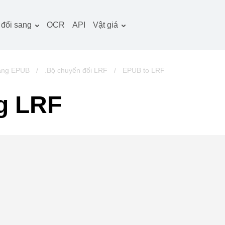
đổi sang
OCR
API
Vật giá
̀i liệu công cụ chuyển
Kế hoạch thuế quan
̉i
Gói OCR
̀nh ảnh công cụ chuyển
ang EPUB
/
.Bộ chuyển đổi LRF
/
EPUB to LRF
̉i
m thanh công cụ
g LRF
uyển đổi
ch công cụ chuyển đổi
u trữ công cụ chuyển
̉i
deo công cụ chuyển
̉i
rang web-ảnh chụp