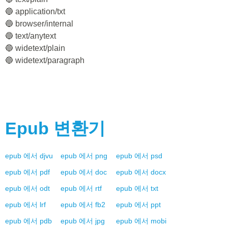
🔵 application/txt
🔵 browser/internal
🔵 text/anytext
🔵 widetext/plain
🔵 widetext/paragraph
Epub
변환기
epub
에서
djvu
epub
에서
png
epub
에서
psd
epub
에서
pdf
epub
에서
doc
epub
에서
docx
epub
에서
odt
epub
에서
rtf
epub
에서
txt
epub
에서
lrf
epub
에서
fb2
epub
에서
ppt
epub
에서
pdb
epub
에서
jpg
epub
에서
mobi