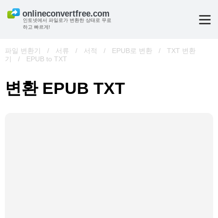
인토넷에서 파일로가 변환한 상태로 무료
하고 빠르게!
파일 변환기
/
서류
/
서적
/
EPUB로 변환
/
TXT 변환
기
/
EPUB to TXT
변환 EPUB TXT