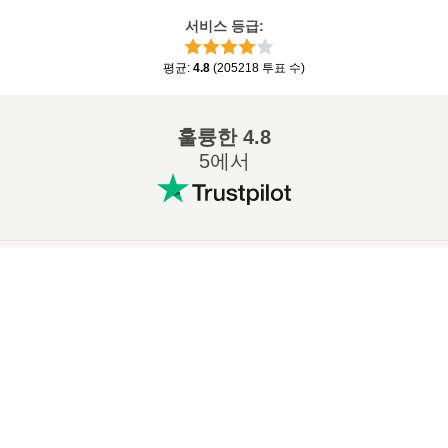
서비스 등급
:
평균
:
4.8
(
205218
투표 수
)
훌륭한
4.8
5에서
인기 있는 변환
:
×
7Z ZIP 변환
WAV MP3 변환
Now Playing
M4A MP3 변환
EPUB PDF 변환
Play Video
EPUB MOBI 변환
WMA MP3 변환
×
📦 VPK 파일을 온라인에서 무료로 추출하는 방법 | 소프트웨어 설치 불필요
RAR ZIP 변환
MP3 OGG 변환