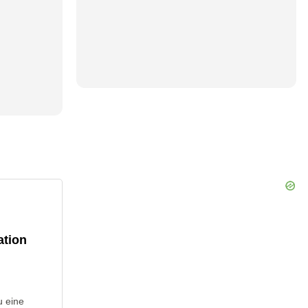
ation
u eine