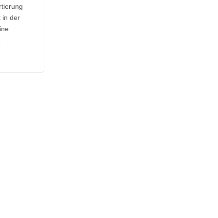
rtierung
 in der
ine
.