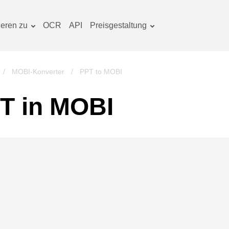
ieren zu
OCR
API
Preisgestaltung
Tarif planen
okumentenkonverter
OCR-Paket
lderkonverter
/
MOBI-Konverter
/
PPT to MOBI
udiokonverter
T in MOBI
ücherkonverter
rchivkonverter
ideokonverter