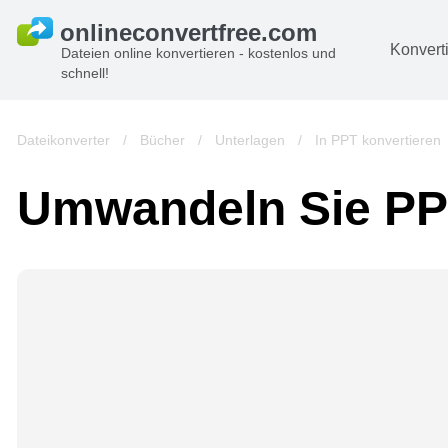
Konvert
Dateien online konvertieren - kostenlos und
schnell!
D
Bi
Dateikonverter
/
Bücher
/
Unterlagen
/
In PPT konvertieren
A
Umwandeln Sie PP
B
A
V