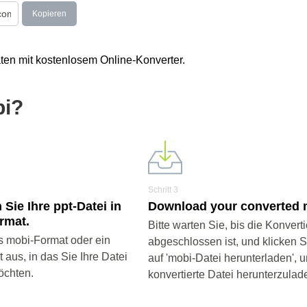
Kopieren
ten mit kostenlosem Online-Konverter.
bi?
Schritt 3
 Sie Ihre ppt-Datei in
Download your converted m
rmat.
Bitte warten Sie, bis die Konvert
 mobi-Format oder ein
abgeschlossen ist, und klicken 
aus, in das Sie Ihre Datei
auf 'mobi-Datei herunterladen', u
öchten.
konvertierte Datei herunterzulad