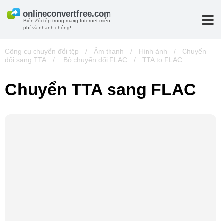
Biến đổi tệp trong mạng Internet miễn
phí và nhanh chóng!
Công cụ chuyển đổi tệp
/
Âm thanh
/
Hình ảnh
/
Chuyển
đổi sang TTA
/
.Bộ chuyển đổi FLAC
/
TTA to FLAC
Chuyển TTA sang FLAC