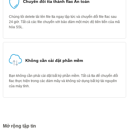
Chuyển đổi tta thành flac An toàn
Chúng tôi delete tải lên file tta ngay lập tức và chuyển đổi file flac sau
24 giờ. Tất cả các file chuyển với bảo đảm một mức độ tiên tiến của mã
hóa SSL.
Không cần cài đặt phần mềm
Bạn không cần phải cài đặt bất kỳ phần mềm. Tất cả tta để chuyển đổi
flac thực hiện trong các đám mây và không sử dụng bất kỳ tài nguyên
của máy tính.
Mở rộng tập tin