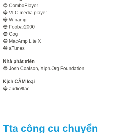
🔵 СomboPlayer
🔵 VLC media player
🔵 Winamp
🔵 Foobar2000
🔵 Cog
🔵 MacAmp Lite X
🔵 aTunes
Nhà phát triển
🔵 Josh Coalson, Xiph.Org Foundation
Kịch CÂM loại
🔵 audio/flac
Tta
công cụ chuyển