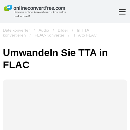
Dateien online konvertieren - kostenlos
und schnell!
Dateikonverter
/
Audio
/
Bilder
/
In TTA
konvertieren
/
FLAC-Konverter
/
TTA to FLAC
Umwandeln Sie TTA in
FLAC