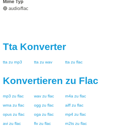
Mime Typ
🔵 audio/flac
Tta
Konverter
tta
zu
mp3
tta
zu
wav
tta
zu
flac
Konvertieren zu
Flac
mp3
zu
flac
wav
zu
flac
m4a
zu
flac
wma
zu
flac
ogg
zu
flac
aiff
zu
flac
opus
zu
flac
oga
zu
flac
mp4
zu
flac
avi
zu
flac
flv
zu
flac
m2ts
zu
flac