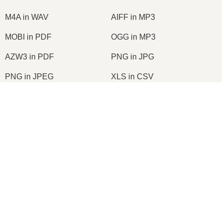
M4A in WAV
AIFF in MP3
MOBI in PDF
OGG in MP3
AZW3 in PDF
PNG in JPG
PNG in JPEG
XLS in CSV
XLSX in XLS
DOCX in DOC
DOC in PDF
DOCX in PDF
PDF in JPG
PDF in PNG
TIFF in PDF
PNG in ICO
2026
© onlineconvertfree.com