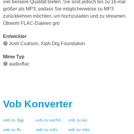
viel bessere Qualität bieten. Sie sind jedoch bis zu 16-mal
größer als MP3, sodass Sie möglicherweise zu MP3
zurückkehren möchten, um hochzuladen und zu streamen.
Obwohl FLAC-Dateien grö
Entwickler
🔵 Josh Coalson, Xiph.Org Foundation
Mime Typ
🔵 audio/flac
Vob
Konverter
vob
zu
3gp
vob
zu
avchd
vob
zu
avi
vob
zu
flv
vob
zu
m4v
vob
zu
mkv