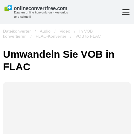
Dateien online konvertieren - kostenlos
und schnell!
Dateikonverter
/
Audio
/
Video
/
In VOB
konvertieren
/
FLAC-Konverter
/
VOB to FLAC
Umwandeln Sie VOB in
FLAC