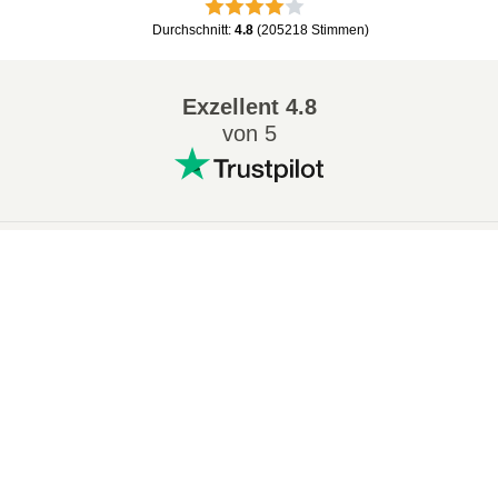
Durchschnitt
:
4.8
(
205218
Stimmen
)
Exzellent
4.8
von 5
Beliebt Konvertierungen
:
×
7Z in ZIP
WAV in MP3
Now Playing
M4A in MP3
EPUB in PDF
Play Video
EPUB in MOBI
WMA in MP3
×
📦 RAR in SFX Online Kostenlos Umwandeln | Keine Softwareinstallation Erforderlich
RAR in ZIP
MP3 in OGG
M4A in WAV
AIFF in MP3