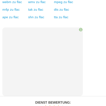
webm
zu
flac
wmv
zu
flac
mpeg
zu
flac
m4p
zu
flac
tak
zu
flac
dts
zu
flac
ape
zu
flac
shn
zu
flac
tta
zu
flac
DIENST BEWERTUNG
: