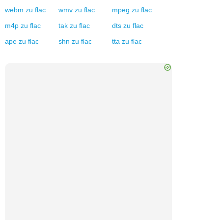
webm
zu
flac
wmv
zu
flac
mpeg
zu
flac
m4p
zu
flac
tak
zu
flac
dts
zu
flac
ape
zu
flac
shn
zu
flac
tta
zu
flac