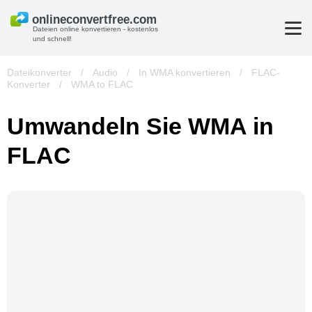
Dateien online konvertieren - kostenlos
und schnell!
Dateikonverter
/
Audio
/
In WMA konvertieren
/
FLAC-
Konverter
/
WMA to FLAC
Umwandeln Sie WMA in
FLAC