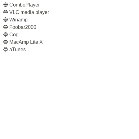
🔵 СomboPlayer
🔵 VLC media player
🔵 Winamp
🔵 Foobar2000
🔵 Cog
🔵 MacAmp Lite X
🔵 aTunes