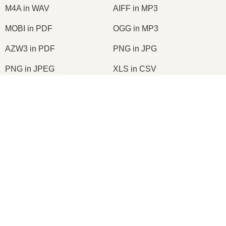
M4A in WAV
AIFF in MP3
MOBI in PDF
OGG in MP3
AZW3 in PDF
PNG in JPG
PNG in JPEG
XLS in CSV
XLSX in XLS
DOCX in DOC
DOC in PDF
DOCX in PDF
PDF in JPG
PDF in PNG
TIFF in PDF
PNG in ICO
2026
© onlineconvertfree.com