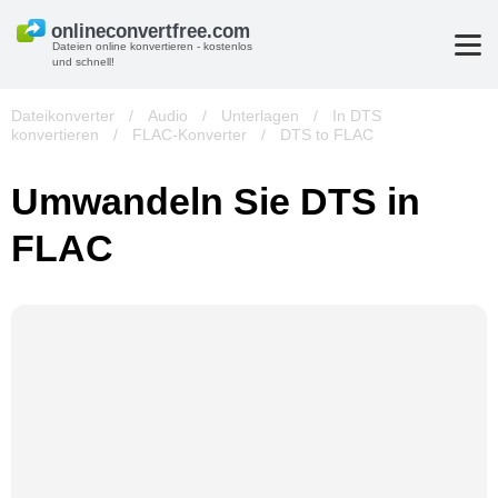
Dateien online konvertieren - kostenlos
und schnell!
Dateikonverter
/
Audio
/
Unterlagen
/
In DTS
konvertieren
/
FLAC-Konverter
/
DTS to FLAC
Umwandeln Sie DTS in
FLAC