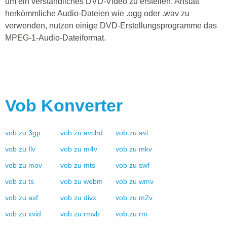
um ein verständliches DVD-Video zu erstellen. Anstatt
herkömmliche Audio-Dateien wie .ogg oder .wav zu
verwenden, nutzen einige DVD-Erstellungsprogramme das
MPEG-1-Audio-Dateiformat.
Vob
Konverter
vob
zu
3gp
vob
zu
avchd
vob
zu
avi
vob
zu
flv
vob
zu
m4v
vob
zu
mkv
vob
zu
mov
vob
zu
mts
vob
zu
swf
vob
zu
ts
vob
zu
webm
vob
zu
wmv
vob
zu
asf
vob
zu
divx
vob
zu
m2v
vob
zu
xvid
vob
zu
rmvb
vob
zu
rm