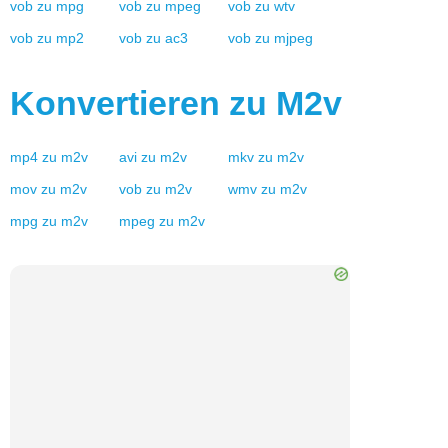
vob
zu
mpg
vob
zu
mpeg
vob
zu
wtv
vob
zu
mp2
vob
zu
ac3
vob
zu
mjpeg
Konvertieren zu
M2v
mp4
zu
m2v
avi
zu
m2v
mkv
zu
m2v
mov
zu
m2v
vob
zu
m2v
wmv
zu
m2v
mpg
zu
m2v
mpeg
zu
m2v