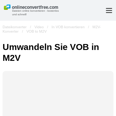
Dateien online konvertieren - kostenlos
und schnell!
Dateikonverter
/
Video
/
In VOB konvertieren
/
M2V-
Konverter
/
VOB to M2V
Umwandeln Sie VOB in
M2V