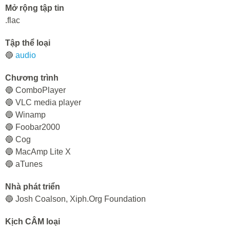
Mở rộng tập tin
.flac
Tập thể loại
🔵
audio
Chương trình
🔵 СomboPlayer
🔵 VLC media player
🔵 Winamp
🔵 Foobar2000
🔵 Cog
🔵 MacAmp Lite X
🔵 aTunes
Nhà phát triển
🔵 Josh Coalson, Xiph.Org Foundation
Kịch CÂM loại