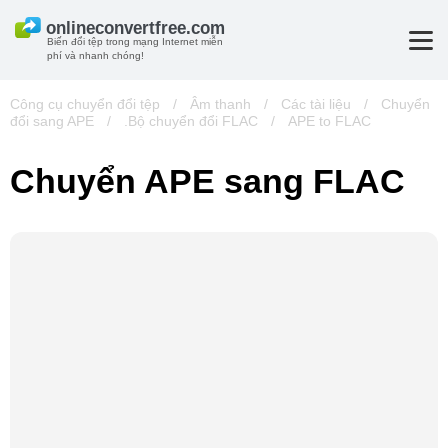
Biến đổi tệp trong mạng Internet miễn
phí và nhanh chóng!
Công cụ chuyển đổi tệp
/
Âm thanh
/
Các tài liệu
/
Chuyển
đổi sang APE
/
.Bộ chuyển đổi FLAC
/
APE to FLAC
Chuyển APE sang FLAC