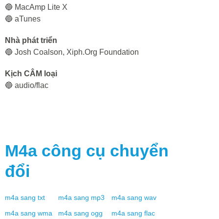
🔵 MacAmp Lite X
🔵 aTunes
Nhà phát triển
🔵 Josh Coalson, Xiph.Org Foundation
Kịch CÂM loại
🔵 audio/flac
M4a
công cụ chuyển
đổi
m4a
sang
txt
m4a
sang
mp3
m4a
sang
wav
m4a
sang
wma
m4a
sang
ogg
m4a
sang
flac