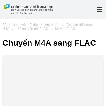
Biến đổi tệp trong mạng Internet miễn
phí và nhanh chóng!
Công cụ chuyển đổi tệp
/
Âm thanh
/
Chuyển đổi sang
M4A
/
.Bộ chuyển đổi FLAC
/
M4A to FLAC
Chuyển M4A sang FLAC