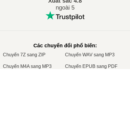
Xuất sắc
4.8
ngoài 5
Các chuyển đổi phổ biến
:
Сhuyển 7Z sang ZIP
Сhuyển WAV sang MP3
Сhuyển M4A sang MP3
Сhuyển EPUB sang PDF
Сhuyển EPUB sang MOBI
Сhuyển WMA sang MP3
×
Сhuyển RAR sang ZIP
Сhuyển MP3 sang OGG
Now Playing
Сhuyển M4A sang WAV
Сhuyển AIFF sang MP3
Play Video
Сhuyển MOBI sang PDF
Сhuyển OGG sang MP3
×
🎧 Cách chuyển đổi MP4 sang WAV trực tuyến – Miễn phí & Không cần ứng dụng
Сhuyển AZW3 sang PDF
Сhuyển PNG sang JPG