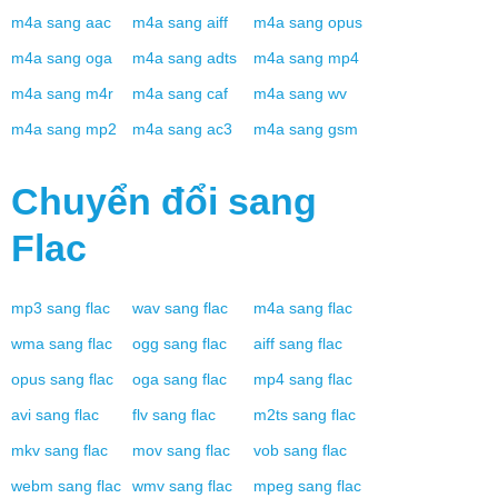
m4a
sang
aac
m4a
sang
aiff
m4a
sang
opus
m4a
sang
oga
m4a
sang
adts
m4a
sang
mp4
m4a
sang
m4r
m4a
sang
caf
m4a
sang
wv
m4a
sang
mp2
m4a
sang
ac3
m4a
sang
gsm
Chuyển đổi sang
Flac
mp3
sang
flac
wav
sang
flac
m4a
sang
flac
wma
sang
flac
ogg
sang
flac
aiff
sang
flac
opus
sang
flac
oga
sang
flac
mp4
sang
flac
avi
sang
flac
flv
sang
flac
m2ts
sang
flac
mkv
sang
flac
mov
sang
flac
vob
sang
flac
webm
sang
flac
wmv
sang
flac
mpeg
sang
flac