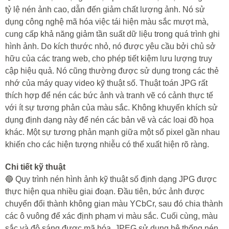
tỷ lệ nén ảnh cao, dẫn đến giảm chất lượng ảnh. Nó sử
dụng công nghệ mã hóa việc tái hiện màu sắc mượt mà,
cung cấp khả năng giảm tần suất dữ liệu trong quá trình ghi
hình ảnh. Do kích thước nhỏ, nó được yêu cầu bởi chủ sở
hữu của các trang web, cho phép tiết kiệm lưu lượng truy
cập hiệu quả. Nó cũng thường được sử dụng trong các thẻ
nhớ của máy quay video kỹ thuật số. Thuật toán JPG rất
thích hợp để nén các bức ảnh và tranh vẽ có cảnh thực tế
với ít sự tương phản của màu sắc. Không khuyến khích sử
dụng định dạng này để nén các bản vẽ và các loại đồ họa
khác. Một sự tương phản mạnh giữa một số pixel gần nhau
khiến cho các hiện tượng nhiễu có thể xuất hiện rõ ràng.
Chi tiết kỹ thuật
🔵 Quy trình nén hình ảnh kỹ thuật số định dạng JPG được
thực hiện qua nhiều giai đoạn. Đầu tiên, bức ảnh được
chuyển đổi thành không gian màu YCbCr, sau đó chia thành
các ô vuông để xác định phạm vi màu sắc. Cuối cùng, màu
sắc và độ sáng được mã hóa. JPEG sử dụng hệ thống nén