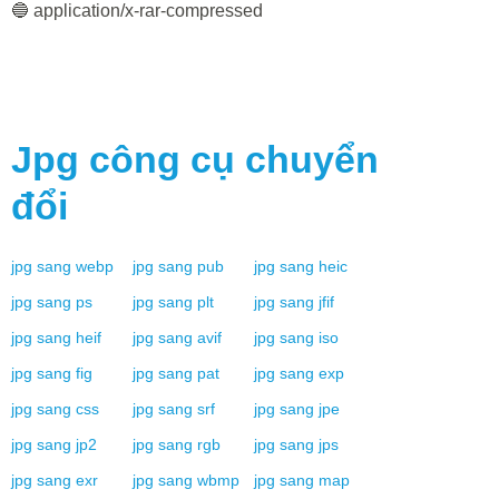
🔵 application/x-rar-compressed
Jpg
công cụ chuyển
đổi
jpg
sang
webp
jpg
sang
pub
jpg
sang
heic
jpg
sang
ps
jpg
sang
plt
jpg
sang
jfif
jpg
sang
heif
jpg
sang
avif
jpg
sang
iso
jpg
sang
fig
jpg
sang
pat
jpg
sang
exp
jpg
sang
css
jpg
sang
srf
jpg
sang
jpe
jpg
sang
jp2
jpg
sang
rgb
jpg
sang
jps
jpg
sang
exr
jpg
sang
wbmp
jpg
sang
map