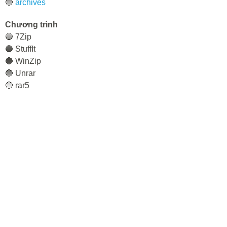
🔵
archives
Chương trình
🔵 7Zip
🔵 StuffIt
🔵 WinZip
🔵 Unrar
🔵 rar5