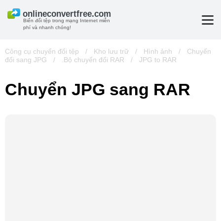
Biến đổi tệp trong mạng Internet miễn
phí và nhanh chóng!
Công cụ chuyển đổi tệp
/
Kho lưu trữ
/
Hình ảnh
/
Chuyển
đổi sang JPG
/
.Bộ chuyển đổi RAR
/
JPG to RAR
Chuyển JPG sang RAR