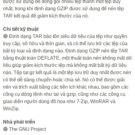
được sử dụng để đóng gói nhiều tệp thành một tệp duy
nhất, trong khi định dạng GZIP được sử dụng để nén tệp
TAR kết quả để giảm kích thước của nó.
Chi tiết kỹ thuật
🔵 Định dạng TAR bảo tồn siêu dữ liệu của tệp như quyền
truy cập, sở hữu và thời gian, và có thể lưu trữ các tệp của
bất kỳ loại và định dạng nào. Định dạng GZIP nén tệp TAR
bằng thuật toán DEFLATE, một thuật toán nén không mất dữ
liệu giúp giảm kích thước tệp mà không mất bất kỳ dữ liệu
nào. Tệp tar.gz kết quả là một tệp lưu trữ duy nhất được nén
có thể dễ dàng chuyển hoặc chia sẻ. Nó có thể được giải
nén và trích xuất bằng các tiện ích khác nhau, bao gồm các
công cụ dòng lệnh như tar và gzip, cũng như các công cụ
giao diện người dùng đồ họa như 7-Zip, WinRAR và
WinZip.
Nhà phát triển
🔵 The GNU Project