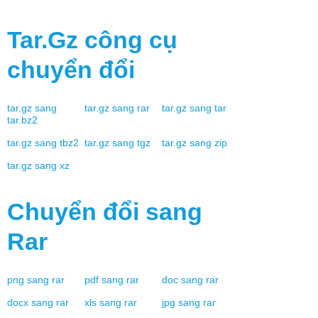
Tar.gz
công cụ
chuyển đổi
tar.gz
sang
tar.gz
sang
rar
tar.gz
sang
tar
tar.bz2
tar.gz
sang
tbz2
tar.gz
sang
tgz
tar.gz
sang
zip
tar.gz
sang
xz
Chuyển đổi sang
Rar
png
sang
rar
pdf
sang
rar
doc
sang
rar
docx
sang
rar
xls
sang
rar
jpg
sang
rar