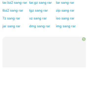
tar.bz2
sang
rar
tar.gz
sang
rar
tar
sang
rar
tbz2
sang
rar
tgz
sang
rar
zip
sang
rar
7z
sang
rar
xz
sang
rar
iso
sang
rar
jar
sang
rar
dmg
sang
rar
img
sang
rar
×
Now Playing
Play Video
×