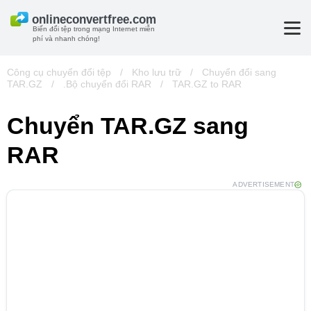
Biến đổi tệp trong mạng Internet miễn
phí và nhanh chóng!
Công cụ chuyển đổi tệp
/
Kho lưu trữ
/
Chuyển đổi sang
TAR.GZ
/
.Bộ chuyển đổi RAR
/
TAR.GZ to RAR
Chuyển TAR.GZ sang
RAR
ADVERTISEMENT