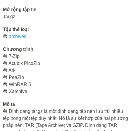
Mở rộng tập tin
.tar.gz
Tập thể loại
🔵
archives
Chương trình
🔵 7-Zip
🔵 Acubix PicoZip
🔵 Ark
🔵 PeaZip
🔵 WinRAR 5
🔵 Xarchive
Mô tả
🔵 Định dạng tar.gz là một định dạng tệp nén lưu trữ nhiều
tệp trong một tệp duy nhất. Nó là sự kết hợp của hai phương
pháp nén: TAR (Tape Archive) và GZIP. Định dạng TAR