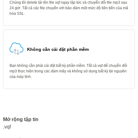
Chúng tôi delete tải lên file vqf ngay lập tức và chuyển đổi file mp3 sau
24 giờ. Tất cả các file chuyển với bảo đảm một mức độ tiên tiến của mã
hóa SSL.
Không cần cài đặt phần mềm
Bạn không cần phải cài đặt bất kỳ phần mềm. Tất cả vqf để chuyển đổi
mp3 thực hiện trong các đám mây và không sử dụng bất kỳ tài nguyên
của máy tính.
Mở rộng tập tin
.vqf