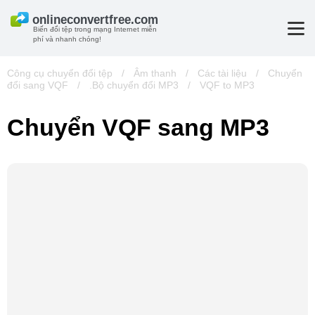
Biến đổi tệp trong mạng Internet miễn
phí và nhanh chóng!
Công cụ chuyển đổi tệp
/
Âm thanh
/
Các tài liệu
/
Chuyển
đổi sang VQF
/
.Bộ chuyển đổi MP3
/
VQF to MP3
Chuyển VQF sang MP3