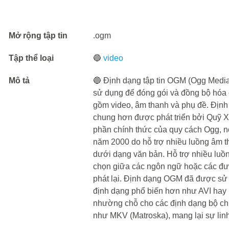
Mở rộng tập tin
.ogm
Tập thể loại
🔵
video
Mô tả
🔵 Định dạng tập tin OGM (Ogg Media
sử dụng để đóng gói và đồng bộ hóa
gồm video, âm thanh và phụ đề. Địn
chung hơn được phát triển bởi Quỹ X
phần chính thức của quy cách Ogg, n
năm 2000 do hỗ trợ nhiều luồng âm t
dưới dạng văn bản. Hỗ trợ nhiều lu
chọn giữa các ngôn ngữ hoặc các đư
phát lại. Định dạng OGM đã được sử 
định dạng phổ biến hơn như AVI hay 
nhường chỗ cho các định dạng bộ chứ
như MKV (Matroska), mang lại sự linh