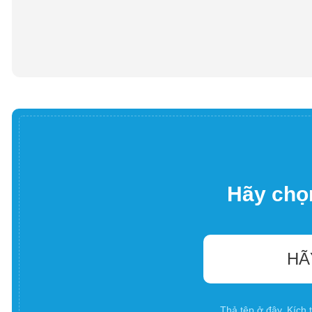
Hãy chọn
HÃ
Thả tệp ở đây. Kích