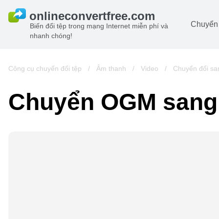
Chuyển 
Biến đổi tệp trong mạng Internet miễn phí và
nhanh chóng!
Ta
đô
Hi
Công cụ chuyển đổi tệp
/
Âm thanh
/
Video
/
Chuyển đổi s
đô
Â
Chuyển OGM sang
ch
Sá
Lư
đô
Vi
đô
t