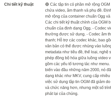
Chi tiết kỹ thuật
🔵 Các tập tin có phần mở rộng OGM 
chứa video, âm thanh và phụ đề. Địn
mở rộng của container chuẩn Ogg và 
Các chi tiết kỹ thuật chính của OGM
chuẩn của định dạng Ogg. - Codec v
thường được sử dụng. - Codec âm t
thanh; Hỗ trợ các codec khác, bao g
văn bản có thể được nhúng vào luồng
metadata như tiêu đề, thể loại, nghệ 
phép đồng bộ hóa giữa luồng video và
gồm các yếu tố tương tác như menu.
biến vào đầu những năm 2000, nó đã 
dạng khác như MKV, cung cấp nhiều tí
việc sử dụng tập tin OGM đã giảm do 
và chức năng hơn, nhưng một số trình
phát lại của chúng.