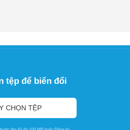
 tệp để biến đổi
Y CHỌN TỆP
 thước tệp tối đa 100 MB hoặc
Đăng ký