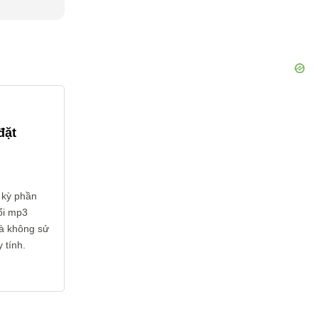
đặt
 kỳ phần
ổi mp3
và không sử
 tính.