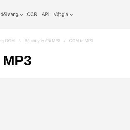
đổi sang
OCR
API
Vật giá
̀i liệu công cụ chuyển
Kế hoạch thuế quan
̉i
Gói OCR
̀nh ảnh công cụ chuyển
ang OGM
/
.Bộ chuyển đổi MP3
/
OGM to MP3
̉i
m thanh công cụ
 MP3
uyển đổi
ch công cụ chuyển đổi
u trữ công cụ chuyển
̉i
deo công cụ chuyển
̉i
rang web-ảnh chụp