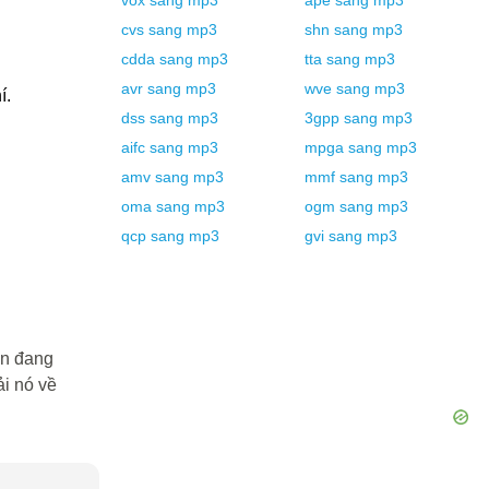
vox
sang
mp3
ape
sang
mp3
cvs
sang
mp3
shn
sang
mp3
cdda
sang
mp3
tta
sang
mp3
avr
sang
mp3
wve
sang
mp3
́.
dss
sang
mp3
3gpp
sang
mp3
aifc
sang
mp3
mpga
sang
mp3
amv
sang
mp3
mmf
sang
mp3
oma
sang
mp3
ogm
sang
mp3
qcp
sang
mp3
gvi
sang
mp3
ạn đang
i nó về