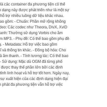
là các container đa phương tiện có thể
h dạng này được phát triển như là một sự
hỗ trợ nhiều luồng dữ liệu khác nhau.
 bao gồm: - Chuẩn: Phần mở rộng không
ideo: Các codec như Theora, DivX, XviD
hanh: Thường sử dụng Vorbis cho âm
ồm MP3. - Phụ đề: Có thể bao gồm phụ đề
. - Metadata: Hỗ trợ việc bao gồm
sĩ và thông tin khác. - Đồng bộ hóa: Cho
 âm thanh. - Tính tương tác: Có thể bao
 - Sử dụng: Mặc dù OGM đã từng phổ
được thay thế phần lớn bởi các định
nh linh hoạt và hỗ trợ tốt hơn. Ngày nay,
sự xuất hiện của các định dạng hiện đại
 phát đa phương tiện vẫn hỗ trợ việc