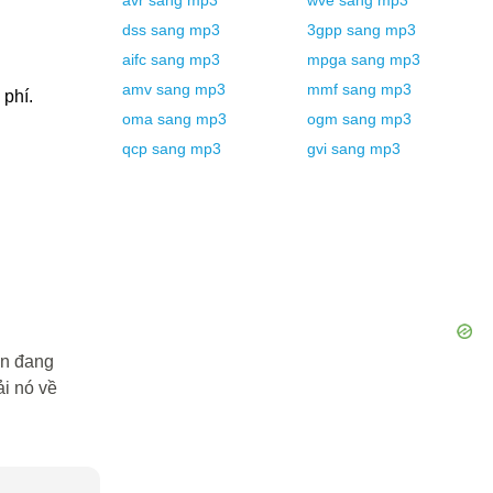
avr
sang
mp3
wve
sang
mp3
dss
sang
mp3
3gpp
sang
mp3
aifc
sang
mp3
mpga
sang
mp3
amv
sang
mp3
mmf
sang
mp3
phí.
oma
sang
mp3
ogm
sang
mp3
qcp
sang
mp3
gvi
sang
mp3
ạn đang
i nó về