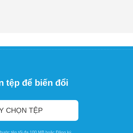
 tệp để biến đổi
Y CHỌN TỆP
 thước tệp tối đa 100 MB hoặc
Đăng ký