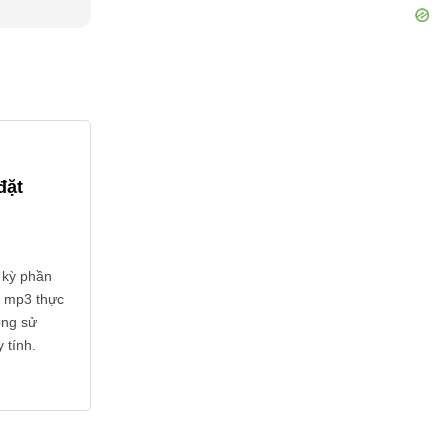
đặt
 kỳ phần
i mp3 thực
ông sử
 tính.