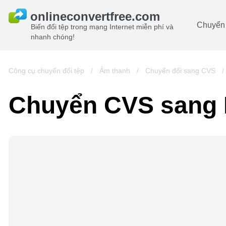
Chuyển 
Biến đổi tệp trong mạng Internet miễn phí và
nhanh chóng!
Ta
đô
Hi
Công cụ chuyển đổi tệp
/
Âm thanh
/
Chuyển đổi sang CVS
đô
Â
Chuyển CVS sang
ch
Sá
Lư
đô
Vi
đô
t