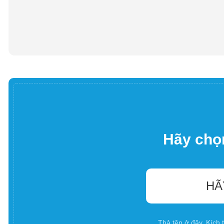
Hãy chọn
HÃ
Thả tệp ở đây. Kích