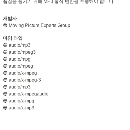
품질을 즐기기 위해 MP3 형식 변환을 수행해야 합니다.
개발자
🔵 Moving Picture Experts Group
마임 타입
🔵 audio/mp3
🔵 audio/mpeg3
🔵 audio/mpg
🔵 audio/mpeg
🔵 audio/x-mpeg
🔵 audio/x-mpeg-3
🔵 audio/mp3
🔵 audio/x-mpegaudio
🔵 audio/x-mpg
🔵 audio/x-mp3