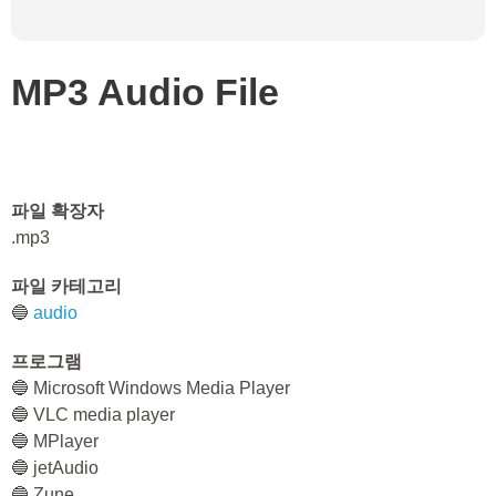
MP3 Audio File
파일 확장자
.mp3
파일 카테고리
🔵
audio
프로그램
🔵 Microsoft Windows Media Player
🔵 VLC media player
🔵 MPlayer
🔵 jetAudio
🔵 Zune