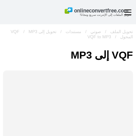
تحويل الملفات إلى الإنترنت سريع ومجانا!
تحويل الملف
/
صوتي
/
مستندات
/
تحويل إلى VQF
MP3
/
المحول
/
VQF to MP3
VQF إلى MP3