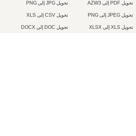
تحويل PDF إلى AZW3
تحويل JPG إلى PNG
تحويل JPEG إلى PNG
تحويل CSV إلى XLS
تحويل XLS إلى XLSX
تحويل DOC إلى DOCX
تحويل PDF إلى DOC
تحويل PDF إلى DOCX
×
تحويل JPG إلى PDF
تحويل PNG إلى PDF
Now Playing
تحويل PDF إلى TIFF
تحويل ICO إلى PNG
Play Video
×
كيف تُترجم جميع المستندات بضغطة زر واحدة؟! | مترجم المستندات | PDF، DOC، TXT، وغيرها
© onlineconvertfree.com
2026
من نحن
Play
صياغات الملفات
Watch on