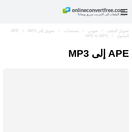
تحويل الملفات إلى الإنترنت سريع ومجانا!
تحويل الملف
/
صوتي
/
مستندات
/
تحويل إلى APE
MP3
/
المحول
/
APE to MP3
APE إلى MP3