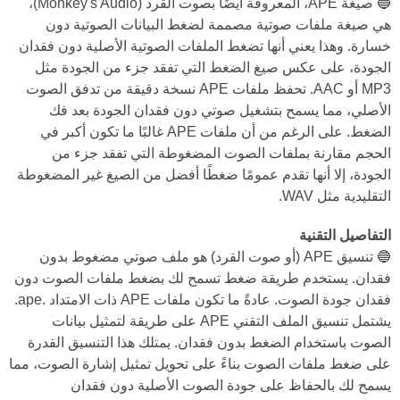
🔵 صيغة APE، المعروفة أيضًا بصوت القرد (Monkey's Audio)،
هي صيغة ملفات صوتية مصممة لضغط البيانات الصوتية دون
خسارة. وهذا يعني أنها تضغط الملفات الصوتية الأصلية دون فقدان
الجودة، على عكس صيغ الضغط التي تفقد جزء من الجودة مثل
MP3 أو AAC. تحفظ ملفات APE نسخة دقيقة من تدفق الصوت
الأصلي، مما يسمح بتشغيل صوتي دون فقدان الجودة بعد فك
الضغط. على الرغم من أن ملفات APE غالبًا ما تكون أكبر في
الحجم مقارنة بملفات الصوت المضغوطة التي تفقد جزء من
الجودة، إلا أنها تقدم عمومًا ضغطًا أفضل من الصيغ غير المضغوطة
التقليدية مثل WAV.
التفاصيل التقنية
🔵 تنسيق APE (أو صوت القرد) هو ملف صوتي مضغوط بدون
فقدان. يستخدم طريقة ضغط تسمح لك بضغط ملفات الصوت دون
فقدان جودة الصوت. عادةً ما تكون ملفات APE ذات الامتداد .ape.
يشتمل تنسيق الملف التقني APE على طريقة لتمثيل بيانات
الصوت باستخدام الضغط بدون فقدان. يمتلك هذا التنسيق القدرة
على ضغط ملفات الصوت بناءً على تحويل تمثيل إشارة الصوت، مما
يسمح لك بالحفاظ على جودة الصوت الأصلية دون فقدان