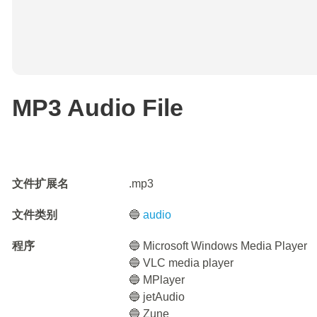
MP3 Audio File
文件扩展名
.mp3
文件类别
🔵
audio
程序
🔵 Microsoft Windows Media Player
🔵 VLC media player
🔵 MPlayer
🔵 jetAudio
🔵 Zune