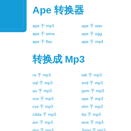
Ape
转换器
ape
于
mp3
ape
于
wav
ape
于
wma
ape
于
ogg
ape
于
flac
ape
于
mp4
转换成
Mp3
ra
于
mp3
tak
于
mp3
vqf
于
mp3
snd
于
mp3
au
于
mp3
gsm
于
mp3
vox
于
mp3
ape
于
mp3
cvs
于
mp3
shn
于
mp3
cdda
于
mp3
tta
于
mp3
avr
于
mp3
wve
于
mp3
dss
于
mp3
3gpp
于
mp3