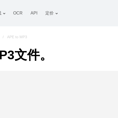
成
OCR
API
定价
关税计划
文件 转换器
OCR 包
图像 转换器
/
APE to MP3
音频 转换器
P3文件。
书籍 转换器
压缩文件 转换器
视频 转换器
网站-截图