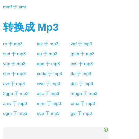
mmf
于
amr
转换成
Mp3
ra
于
mp3
tak
于
mp3
vqf
于
mp3
snd
于
mp3
au
于
mp3
gsm
于
mp3
vox
于
mp3
ape
于
mp3
cvs
于
mp3
shn
于
mp3
cdda
于
mp3
tta
于
mp3
avr
于
mp3
wve
于
mp3
dss
于
mp3
3gpp
于
mp3
aifc
于
mp3
mpga
于
mp3
amv
于
mp3
mmf
于
mp3
oma
于
mp3
ogm
于
mp3
qcp
于
mp3
gvi
于
mp3