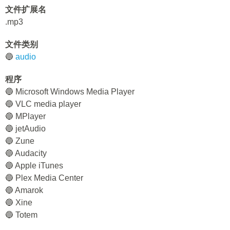
文件扩展名
.mp3
文件类别
🔵
audio
程序
🔵 Microsoft Windows Media Player
🔵 VLC media player
🔵 MPlayer
🔵 jetAudio
🔵 Zune
🔵 Audacity
🔵 Apple iTunes
🔵 Plex Media Center
🔵 Amarok
🔵 Xine
🔵 Totem