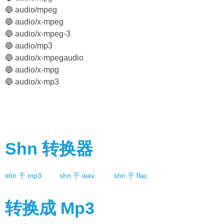
🔵 audio/mpeg
🔵 audio/x-mpeg
🔵 audio/x-mpeg-3
🔵 audio/mp3
🔵 audio/x-mpegaudio
🔵 audio/x-mpg
🔵 audio/x-mp3
Shn
转换器
shn
于
mp3
shn
于
wav
shn
于
flac
转换成
Mp3