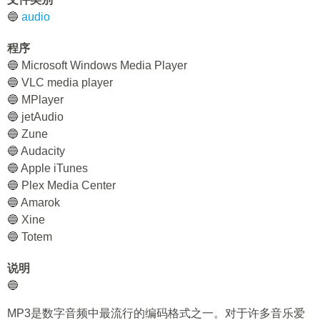
🔵
audio
程序
🔵 Microsoft Windows Media Player
🔵 VLC media player
🔵 MPlayer
🔵 jetAudio
🔵 Zune
🔵 Audacity
🔵 Apple iTunes
🔵 Plex Media Center
🔵 Amarok
🔵 Xine
🔵 Totem
说明
🔵
MP3是数字音频中最流行的编码格式之一。对于许多音乐爱