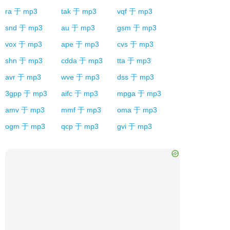
ra
于
mp3
tak
于
mp3
vqf
于
mp3
snd
于
mp3
au
于
mp3
gsm
于
mp3
vox
于
mp3
ape
于
mp3
cvs
于
mp3
shn
于
mp3
cdda
于
mp3
tta
于
mp3
avr
于
mp3
wve
于
mp3
dss
于
mp3
3gpp
于
mp3
aifc
于
mp3
mpga
于
mp3
amv
于
mp3
mmf
于
mp3
oma
于
mp3
ogm
于
mp3
qcp
于
mp3
gvi
于
mp3