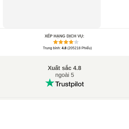
XẾP HẠNG DỊCH VỤ
:
Trung bình
:
4.8
(
205218
Phiếu
)
Xuất sắc
4.8
ngoài 5
×
Các chuyển đổi phổ biến
:
Сhuyển 7Z sang ZIP
Сhuyển WAV sang MP3