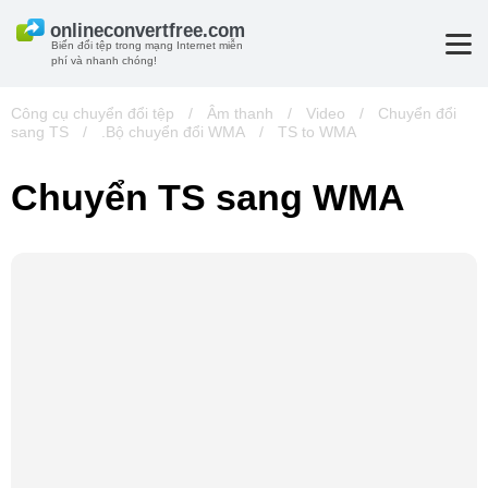
Biến đổi tệp trong mạng Internet miễn
phí và nhanh chóng!
Công cụ chuyển đổi tệp
/
Âm thanh
/
Video
/
Chuyển đổi
sang TS
/
.Bộ chuyển đổi WMA
/
TS to WMA
Chuyển TS sang WMA