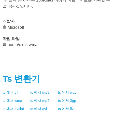
다. 실패 중 하나는 160Kbit/s 이상의 비트레이트를 지원할 수
없다는 것입니다.
개발자
🔵 Microsoft
마임 타입
🔵 audio/x-ms-wma
Ts
변환기
ts
에서
gif
ts
에서
mp3
ts
에서
wav
ts
에서
wma
ts
에서
mp4
ts
에서
3gp
ts
에서
avchd
ts
에서
avi
ts
에서
flv