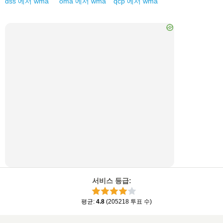
dss
에서
wma
oma
에서
wma
qcp
에서
wma
서비스 등급
:
평균
:
4.8
(
205218
투표 수
)