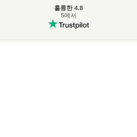
훌륭한
4.8
5에서
인기 있는 변환
:
×
7Z ZIP 변환
WAV MP3 변환
Now Playing
M4A MP3 변환
EPUB PDF 변환
Play Video
EPUB MOBI 변환
WMA MP3 변환
×
회귀직선 계수가 확률변수라고? - 계수의 신뢰구간? p-value?를 말하는 이유
RAR ZIP 변환
MP3 OGG 변환
M4A WAV 변환
AIFF MP3 변환
MOBI PDF 변환
OGG MP3 변환
Play