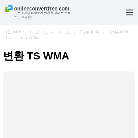
인토넷에서 파일로가 변환한 상태로 무료
하고 빠르게!
파일 변환기
/
오디오
/
비디오
/
TS로 변환
/
WMA 변환
기
/
TS to WMA
변환 TS WMA