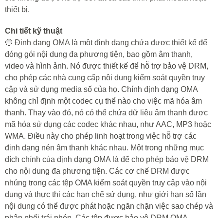
thiết bị.
Chi tiết kỹ thuật
🔵 Định dạng OMA là một định dạng chứa được thiết kế để
đóng gói nội dung đa phương tiện, bao gồm âm thanh,
video và hình ảnh. Nó được thiết kế để hỗ trợ bảo vệ DRM,
cho phép các nhà cung cấp nội dung kiểm soát quyền truy
cập và sử dụng media số của họ. Chính định dạng OMA
không chỉ định một codec cụ thể nào cho việc mã hóa âm
thanh. Thay vào đó, nó có thể chứa dữ liệu âm thanh được
mã hóa sử dụng các codec khác nhau, như AAC, MP3 hoặc
WMA. Điều này cho phép linh hoạt trong việc hỗ trợ các
định dạng nén âm thanh khác nhau. Một trong những mục
đích chính của định dạng OMA là để cho phép bảo vệ DRM
cho nội dung đa phương tiện. Các cơ chế DRM được
nhúng trong các tệp OMA kiểm soát quyền truy cập vào nội
dung và thực thi các hạn chế sử dụng, như giới hạn số lần
nội dung có thể được phát hoặc ngăn chặn việc sao chép và
phân phối trái phép. Các tệp được bảo vệ DRM OMA