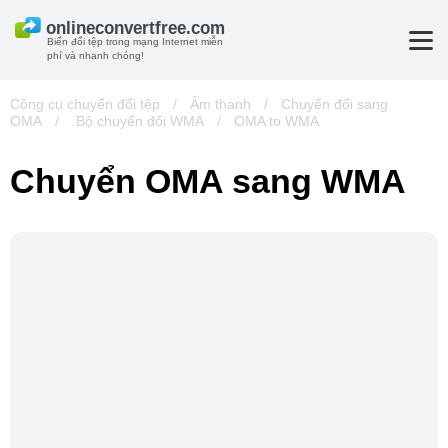
Biến đổi tệp trong mạng Internet miễn
phí và nhanh chóng!
Công cụ chuyển đổi tệp
/
Âm thanh
/
Chuyển đổi sang
OMA
/
.Bộ chuyển đổi WMA
/
OMA to WMA
Chuyển OMA sang WMA