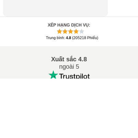
XẾP HẠNG DỊCH VỤ
:
Trung bình
:
4.8
(
205218
Phiếu
)
Xuất sắc
4.8
ngoài 5
Các chuyển đổi phổ biến
:
Сhuyển 7Z sang ZIP
Сhuyển WAV sang MP3
Сhuyển M4A sang MP3
Сhuyển EPUB sang PDF